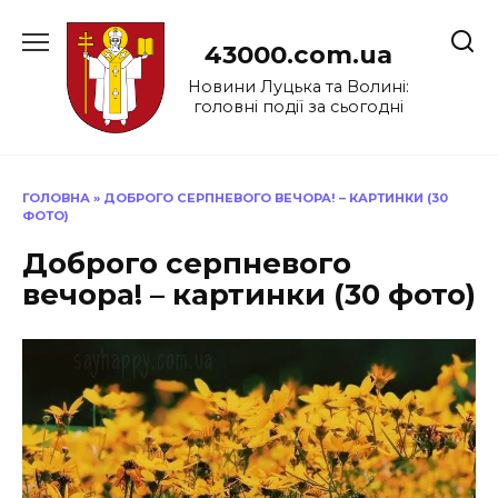
Перейти
до
43000.com.ua
вмісту
Новини Луцька та Волині:
головні події за сьогодні
ГОЛОВНА
»
ДОБРОГО СЕРПНЕВОГО ВЕЧОРА! – КАРТИНКИ (30
ФОТО)
Доброго серпневого
вечора! – картинки (30 фото)