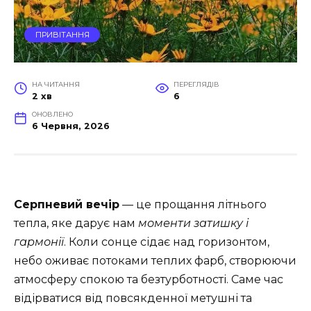
ПРИВІТАННЯ
НА ЧИТАННЯ
ПЕРЕГЛЯДІВ
2 хв
6
ОНОВЛЕНО
6 Червня, 2026
Серпневий вечір
— це прощання літнього
тепла, яке дарує нам
моменти затишку і
гармонії
. Коли сонце сідає над горизонтом,
небо оживає потоками теплих фарб, створюючи
атмосферу спокою та безтурботності. Саме час
відірватися від повсякденної метушні та