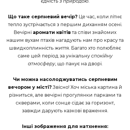
єдність з природою
.
Що таке серпневий вечір?
Це час, коли літнє
тепло зустрічається з першим диханням осені.
Вечірні
аромати квітів
та співи знайомих
нашим вухам птахів нагадують нам про красу та
швидкоплинність життя. Багато хто полюбляє
саме цей період за унікальну
спокійну
атмосферу
, що панує на дворі.
Чи можна насолоджуватись серпневим
вечором у місті?
Звісно! Хоч міська картина й
різниться, але вечірні прогулянки парками та
скверами, коли сонце сідає за горизонт,
завжди дарують казкові враження.
Інші зображення для натхнення: