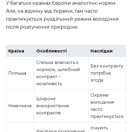
У багатьох країнах Європи аналогічні норми.
Але, на відміну від України, там часто
практикується роздільний режим володіння
після розлучення природою.
Країна
Особливості
Наслідки
Спільна власність є
Без контракту
нормою, шлюбний
Польща
потрібна
контракт –
згода
можливість
Окреме
Широке
володіння
Німеччина
використання
часто
контрактів
практикується
Існують
Наслідки розлучення