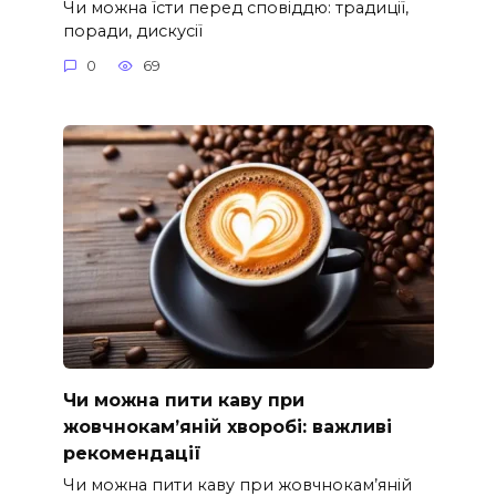
Чи можна їсти перед сповіддю: традиції,
поради, дискусії
0
69
Чи можна пити каву при
жовчнокам’яній хворобі: важливі
рекомендації
Чи можна пити каву при жовчнокам’яній