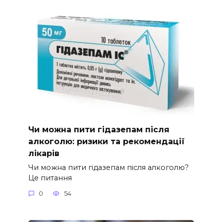
Чи можна пити гідазепам після
алкоголю: ризики та рекомендації
лікарів
Чи можна пити гідазепам після алкоголю?
Це питання
0
54