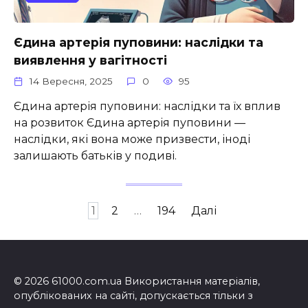
Єдина артерія пуповини: наслідки та
виявлення у вагітності
14 Вересня, 2025
0
95
Єдина артерія пуповини: наслідки та їх вплив
на розвиток Єдина артерія пуповини —
наслідки, які вона може призвести, іноді
залишають батьків у подиві.
Пагінація
1
2
…
194
Далі
записів
© 2026 61000.com.ua Використання матеріалів,
опублікованих на сайті, допускається тільки з