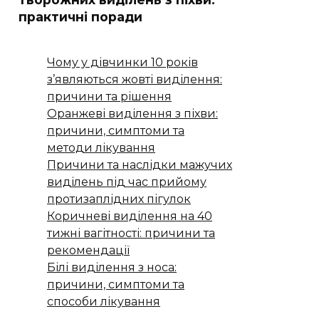
практичні поради
Чому у дівчинки 10 років
з’являються жовті виділення:
причини та рішення
Оранжеві виділення з піхви:
причини, симптоми та
методи лікування
Причини та наслідки мажучих
виділень під час прийому
протизаплідних пігулок
Коричневі виділення на 40
тижні вагітності: причини та
рекомендації
Білі виділення з носа:
причини, симптоми та
способи лікування