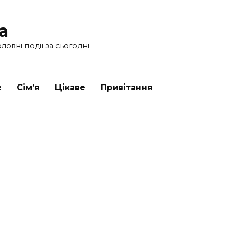
a
ловні події за сьогодні
е
Сім’я
Цікаве
Привітання