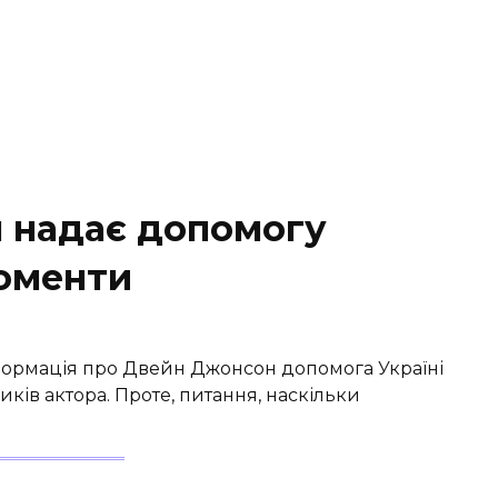
 надає допомогу
моменти
формація про Двейн Джонсон допомога Україні
ків актора. Проте, питання, наскільки