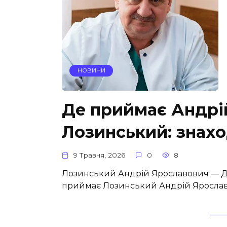
НОВИНИ
Де приймає Андрі
Лозинський: знахо
9 Травня, 2026
0
8
Лозинський Андрій Ярославович — Де 
приймає Лозинський Андрій Ярославови