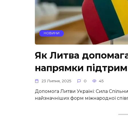
НОВИНИ
Як Литва допомага
напрямки підтрим
23 Липня, 2025
0
45
Допомога Литви Україні: Сила Спільни
найзначніших форм міжнародної співп