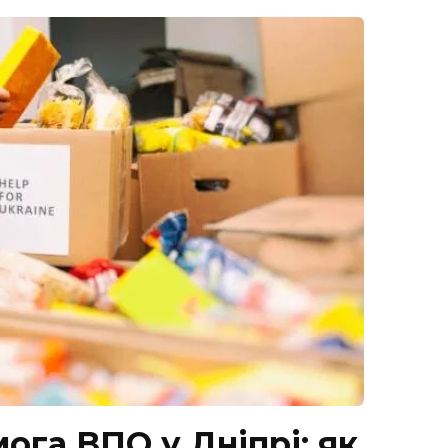
ога ВПО у Дніпрі: як