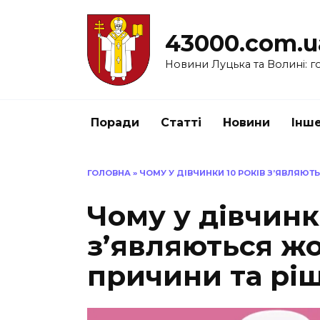
Перейти
до
43000.com.u
вмісту
Новини Луцька та Волині: го
Поради
Статті
Новини
Інш
ГОЛОВНА
»
ЧОМУ У ДІВЧИНКИ 10 РОКІВ З’ЯВЛЯЮТ
Чому у дівчинк
з’являються жо
причини та рі