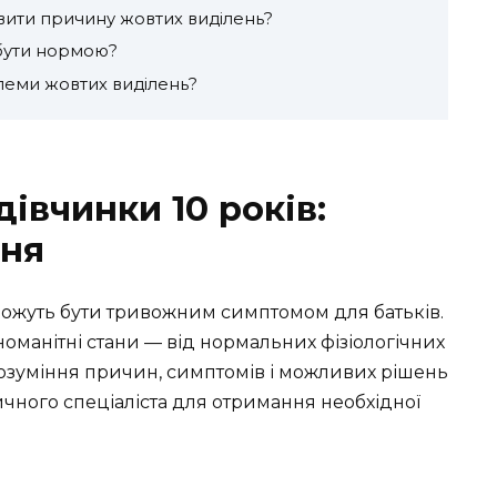
явити причину жовтих виділень?
 бути нормою?
еми жовтих виділень?
дівчинки 10 років:
ння
 можуть бути тривожним симптомом для батьків.
номанітні стани — від нормальних фізіологічних
озуміння причин, симптомів і можливих рішень
ного спеціаліста для отримання необхідної