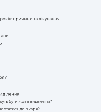
років: причини та лікування
лень
ги
аря?
виділення
жуть бути жовті виділення?
вертатися до лікаря?