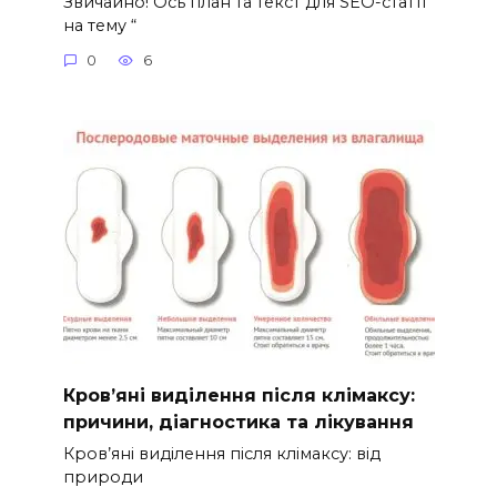
Звичайно! Ось план та текст для SEO-статті
на тему “
0
6
Кров’яні виділення після клімаксу:
причини, діагностика та лікування
Кров’яні виділення після клімаксу: від
природи