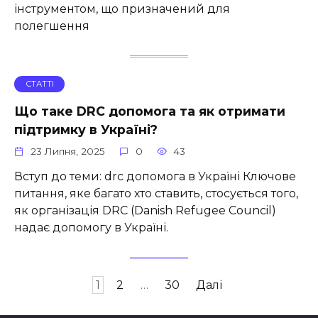
інструментом, що призначений для
полегшення
СТАТТІ
Що таке DRC допомога та як отримати
підтримку в Україні?
23 Липня, 2025
0
43
Вступ до теми: drc допомога в Україні Ключове
питання, яке багато хто ставить, стосується того,
як організація DRC (Danish Refugee Council)
надає допомогу в Україні.
Пагінація
1
2
…
30
Далі
записів