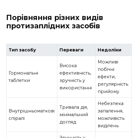
Порівняння різних видів
протизаплідних засобів
Тип засобу
Переваги
Недоліки
Можливі
Висока
побічні
Гормональні
ефективність,
ефекти,
таблетки
зручність у
регулярність
використанні
прийому
Небезпека
Тривала дія,
Внутрішньоматкові
запалення,
мінімальний
спіралі
можливість
догляд
виділень
Зручність у