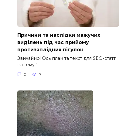
Причини та наслідки мажучих
виділень під час прийому
протизаплідних пігулок
Звичайно! Ось план та текст для SEO-статті
на тему “
0
7