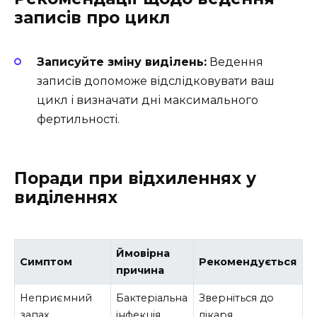
записів про цикл
Записуйте зміну виділень:
Ведення
записів допоможе відслідковувати ваш
цикл і визначати дні максимального
фертильності.
Поради при відхиленнях у
виділеннях
Ймовірна
Симптом
Рекомендується
причина
Неприємний
Бактеріальна
Зверніться до
запах
інфекція
лікаря