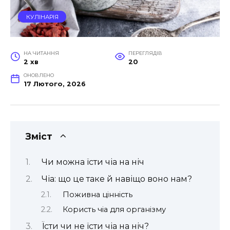
КУЛІНАРІЯ
НА ЧИТАННЯ
ПЕРЕГЛЯДІВ
2 хв
20
ОНОВЛЕНО
17 Лютого, 2026
Зміст
Чи можна їсти чіа на ніч
Чіа: що це таке й навіщо воно нам?
Поживна цінність
Користь чіа для організму
Їсти чи не їсти чіа на ніч?