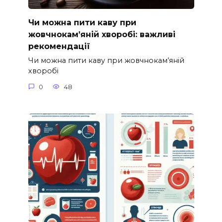
Чи можна пити каву при
жовчнокам’яній хворобі: важливі
рекомендації
Чи можна пити каву при жовчнокам’яній
хворобі
0
48