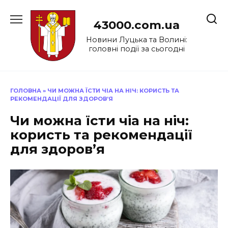
Перейти
до
43000.com.ua
вмісту
Новини Луцька та Волині:
головні події за сьогодні
ГОЛОВНА
»
ЧИ МОЖНА ЇСТИ ЧІА НА НІЧ: КОРИСТЬ ТА
РЕКОМЕНДАЦІЇ ДЛЯ ЗДОРОВ’Я
Чи можна їсти чіа на ніч:
користь та рекомендації
для здоров’я