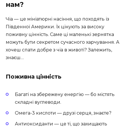
нам?
Чіа — це мініатюрні насіння, що походять із
Південної Америки. Їх цінують за високу
поживну цінність. Саме ці маленькі зернятка
можуть бути секретом сучасного харчування. А
хочеш спати добре з чіа в животі? Залежить,
знаєш…
Поживна цінність
Багаті на збережену енергію — бо містять
складні вуглеводи.
Омега-3 кислоти — друзі серця, знаєте?
Антиоксиданти — це ті, що захищають