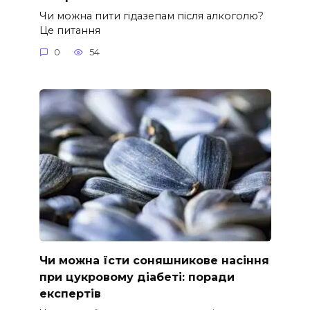
Чи можна пити гідазепам після алкоголю?
Це питання
0
54
Чи можна їсти соняшникове насіння
при цукровому діабеті: поради
експертів