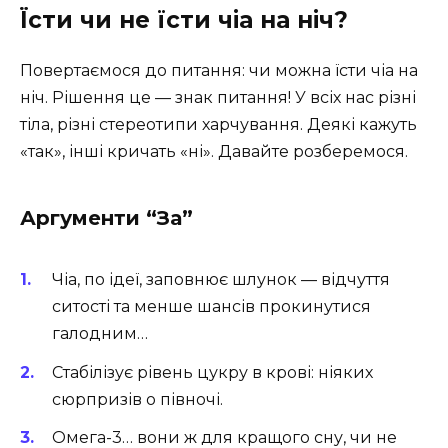
Їсти чи не їсти чіа на ніч?
Повертаємося до питання: чи можна їсти чіа на
ніч. Рішення це — знак питання! У всіх нас різні
тіла, різні стереотипи харчування. Деякі кажуть
«так», інші кричать «ні». Давайте розберемося.
Аргументи “За”
Чіа, по ідеї, заповнює шлунок — відчуття
ситості та менше шансів прокинутися
галодним…
Стабілізує рівень цукру в крові: ніяких
сюрпризів о півночі.
Омега-3… вони ж для кращого сну, чи не