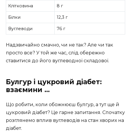
Клітковина
8 г
Білки
12,3 г
Вуглеводи
76 г
Надзвичайно смачно, чи не так? Але чи так
просто все? У той же час, слід обережно
ставитися до його вуглеводної складової.
Булгур і цукровий діабет:
взаємини
…
Що робити, коли обожнюєш булгур, а тут ще й
цукровий діабет? Це гарне запитання. Спочатку
розглянемо вплив вуглеводів на стан хворих на
діабет.