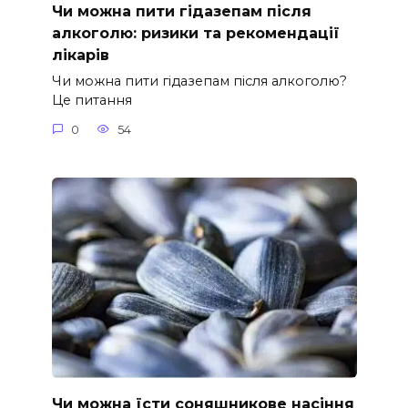
Чи можна пити гідазепам після
алкоголю: ризики та рекомендації
лікарів
Чи можна пити гідазепам після алкоголю?
Це питання
0
54
Чи можна їсти соняшникове насіння