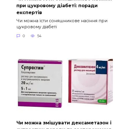
при цукровому діабеті: поради
експертів
Чи можна їсти соняшникове насіння при
цукровому діабеті
0
54
Чи можна змішувати дексаметазон і