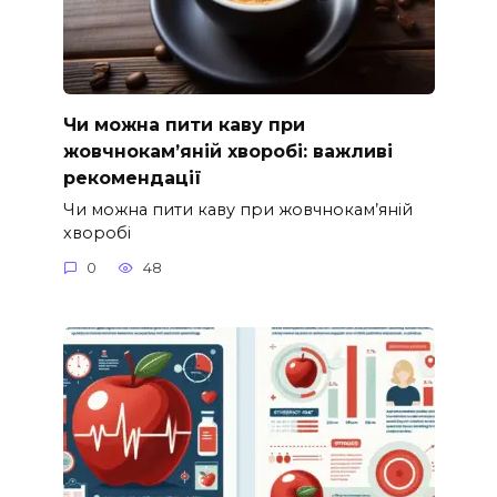
Чи можна пити каву при
жовчнокам’яній хворобі: важливі
рекомендації
Чи можна пити каву при жовчнокам’яній
хворобі
0
48