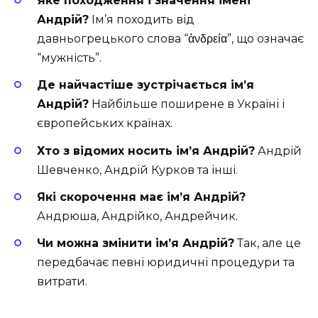
Яке походження і значення імені
Андрій?
Ім’я походить від
давньогрецького слова “ἀνδρεία”, що означає
“мужність”.
Де найчастіше зустрічається ім’я
Андрій?
Найбільше поширене в Україні і
європейських країнах.
Хто з відомих носить ім’я Андрій?
Андрій
Шевченко, Андрій Курков та інші.
Які скорочення має ім’я Андрій?
Андрюша, Андрійко, Андрейчик.
Чи можна змінити ім’я Андрій?
Так, але це
передбачає певні юридичні процедури та
витрати.