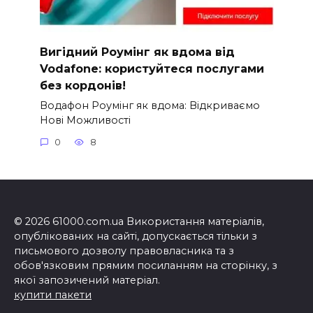
Вигідний Роумінг як вдома від
Vodafone: користуйтеся послугами
без кордонів!
Водафон Роумінг як вдома: Відкриваємо
Нові Можливості
0
8
© 2026 61000.com.ua Використання матеріалів,
опублікованих на сайті, допускається тільки з
письмового дозволу правовласника та з
обов'язковим прямим посиланням на сторінку, з
якої запозичений матеріал.
купити пакети