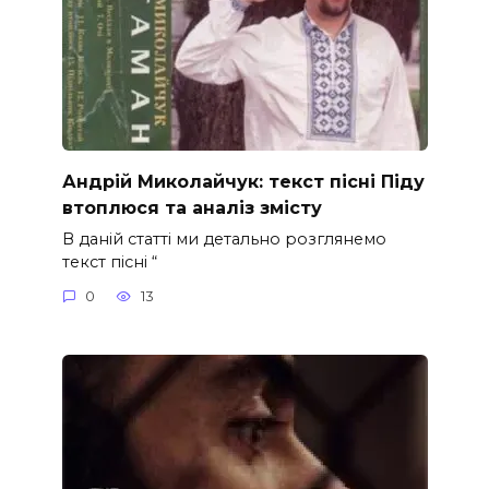
Андрій Миколайчук: текст пісні Піду
втоплюся та аналіз змісту
В даній статті ми детально розглянемо
текст пісні “
0
13