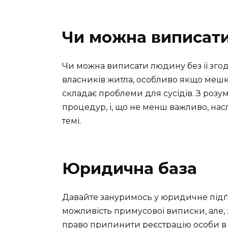
Чи можна виписати
Чи можна виписати людину без її згод
власників житла, особливо якщо мешк
складає проблеми для сусідів. З розу
процедур, і, що не менш важливо, насл
темі.
Юридична база
Давайте зануримось у юридичне підґр
можливість примусової виписки, але, 
право припинити реєстрацію особи в 