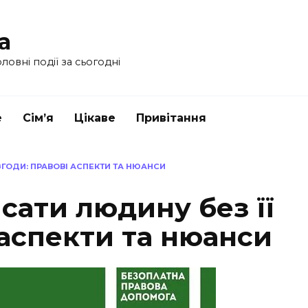
a
ловні події за сьогодні
е
Сім’я
Цікаве
Привітання
ЗГОДИ: ПРАВОВІ АСПЕКТИ ТА НЮАНСИ
сати людину без її
 аспекти та нюанси