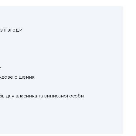
 її згоди
у
судове рішення
ів для власника та виписаної особи