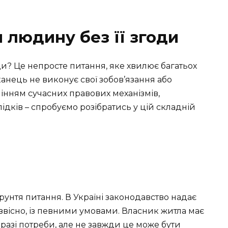
 людину без її згоди
и? Це непросте питання, яке хвилює багатьох
анець не виконує свої зобов’язання або
мінням сучасних правових механізмів,
ідків – спробуємо розібратись у цій складній
унтя питання. В Україні законодавство надає
звісно, із певними умовами. Власник житла має
разі потреби, але не завжди це може бути