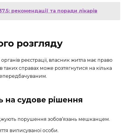
7.5: рекомендації та поради лікарів
ого розгляду
 органів реєстрації, власник житла має право
в таких справах може розтягнутися на кілька
 непередбачуваним.
 на судове рішення
рджують порушення зобов’язань мешканцем.
иття виписуваної особи.