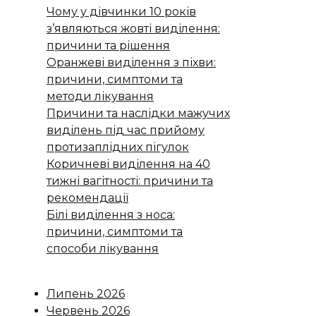
Чому у дівчинки 10 років
з’являються жовті виділення:
причини та рішення
Оранжеві виділення з піхви:
причини, симптоми та
методи лікування
Причини та наслідки мажучих
виділень під час прийому
протизаплідних пігулок
Коричневі виділення на 40
тижні вагітності: причини та
рекомендації
Білі виділення з носа:
причини, симптоми та
способи лікування
Липень 2026
Червень 2026