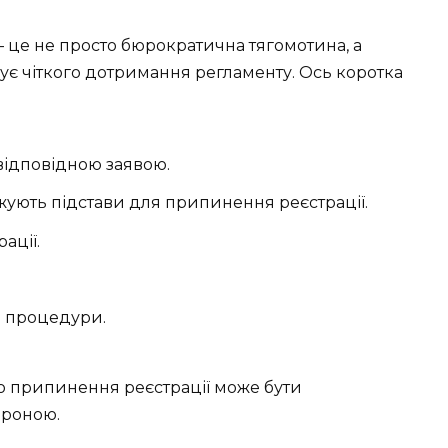
 це не просто бюрократична тягомотина, а
ує чіткого дотримання регламенту. Ось коротка
 відповідною заявою.
жують підстави для припинення реєстрації.
ації.
и процедури.
о припинення реєстрації може бути
ороною.