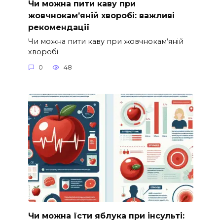
Чи можна пити каву при
жовчнокам’яній хворобі: важливі
рекомендації
Чи можна пити каву при жовчнокам’яній
хворобі
0
48
Чи можна їсти яблука при інсульті: