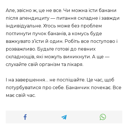
Але, звісно ж, це не все. Чи можна їсти банани
після апендициту — питання складне і завжди
індивідуальне. Хтось може без проблем
поглинути пучок бананів, а комусь буде
важкувато з’їсти й один. Робіть все поступово і
розважливо. Будьте готові до певних
складнощів, які можуть виникнути. А ще —
слухайте свій організм та лікаря.
І на завершення… не поспішайте. Це час, щоб
потурбуватися про себе. Бананчик почекає. Все
має свій час.