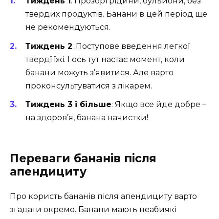
Тиждень 1
: Прозорі рідини, бульйони, без
твердих продуктів. Банани в цей період ще
не рекомендуються.
Тиждень 2
: Поступове введення легкої
твердї їжі. І ось тут настає момент, коли
банани можуть з’явитися. Але варто
проконсультуватися з лікарем.
Тиждень 3 і більше
: Якщо все йде добре –
на здоров’я, банана начистки!
Переваги бананів після
апендициту
Про користь бананів після апендициту варто
згадати окремо. Банани мають неабиякі