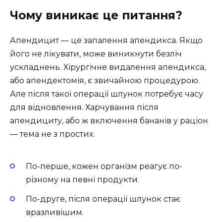
Чому виникає це питання?
Апендицит — це запалення апендикса. Якщо
його не лікувати, може виникнути безліч
ускладнень. Хірургічне видалення апендикса,
або апендектомія, є звичайною процедурою.
Але після такої операції шлунок потребує часу
для відновлення. Харчування після
апендициту, або ж включення бананів у раціон
— тема не з простих.
По-перше, кожен організм реагує по-
різному на певні продукти.
По-друге, після операції шлунок стає
вразливішим.