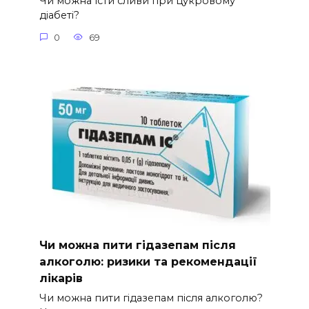
Чи можна їсти сливи при цукровому
діабеті?
0
69
Чи можна пити гідазепам після
алкоголю: ризики та рекомендації
лікарів
Чи можна пити гідазепам після алкоголю?