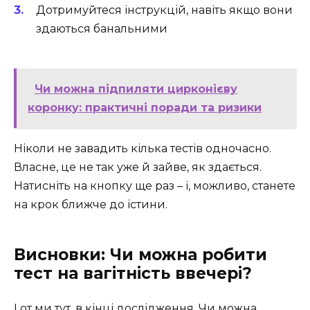
Дотримуйтеся інструкцій, навіть якщо вони
здаються банальними
Чи можна підпиляти цирконієву
коронку: практичні поради та ризики
Ніколи не завадить кілька тестів одночасно.
Власне, це не так уже й зайве, як здається.
Натисніть на кнопку ще раз – і, можливо, станете
на крок ближче до істини.
Висновки: Чи можна робити
тест на вагітність ввечері?
І от ми тут, в кінці дослідження. Чи можна