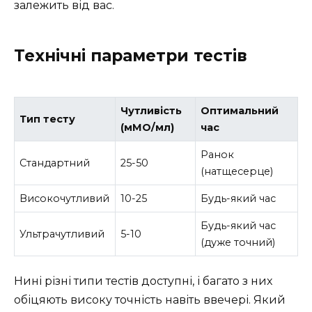
залежить від вас.
Технічні параметри тестів
Чутливість
Оптимальний
Тип тесту
(мМО/мл)
час
Ранок
Стандартний
25-50
(натщесерце)
Високочутливий
10-25
Будь-який час
Будь-який час
Ультрачутливий
5-10
(дуже точний)
Нині різні типи тестів доступні, і багато з них
обіцяють високу точність навіть ввечері. Який