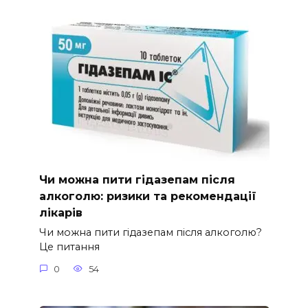
Чи можна пити гідазепам після
алкоголю: ризики та рекомендації
лікарів
Чи можна пити гідазепам після алкоголю?
Це питання
0
54