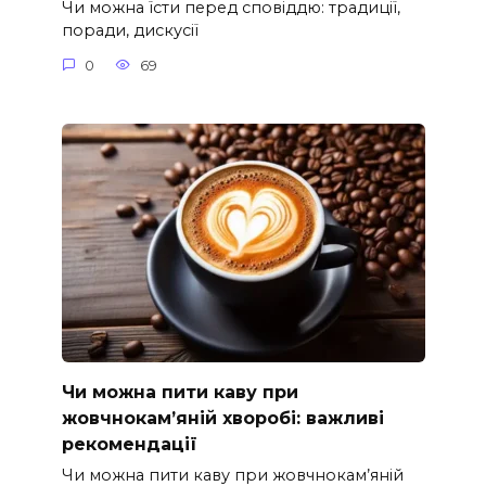
Чи можна їсти перед сповіддю: традиції,
поради, дискусії
0
69
Чи можна пити каву при
жовчнокам’яній хворобі: важливі
рекомендації
Чи можна пити каву при жовчнокам’яній