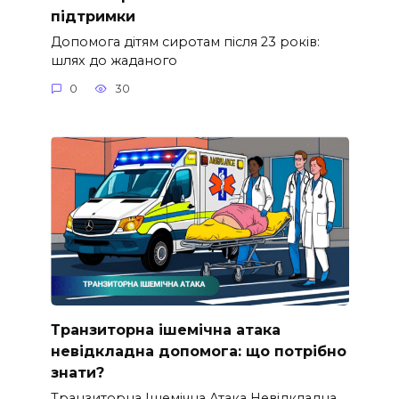
підтримки
Допомога дітям сиротам після 23 років:
шлях до жаданого
0
30
Транзиторна ішемічна атака
невідкладна допомога: що потрібно
знати?
Транзиторна Ішемічна Атака Невідкладна