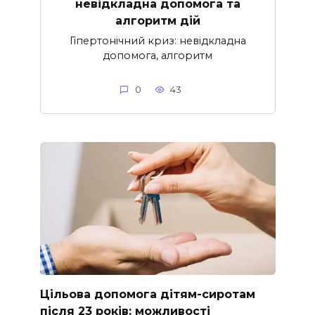
невідкладна допомога та
алгоритм дій
Гіпертонічний криз: невідкладна
допомога, алгоритм
0
43
Цільова допомога дітям-сиротам
після 23 років: можливості