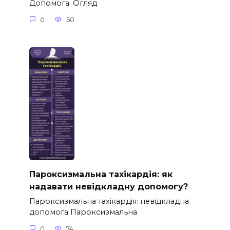
Допомога: Огляд
0
50
Пароксизмальна тахікардія: як
надавати невідкладну допомогу?
Пароксизмальна тахікардія: невідкладна
допомога Пароксизмальна
0
74