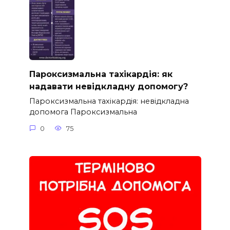
Пароксизмальна тахікардія: як
надавати невідкладну допомогу?
Пароксизмальна тахікардія: невідкладна
допомога Пароксизмальна
0
75