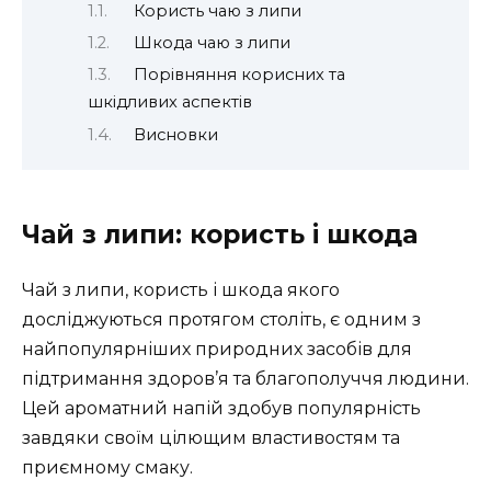
Користь чаю з липи
Шкода чаю з липи
Порівняння корисних та
шкідливих аспектів
Висновки
Чай з липи: користь і шкода
Чай з липи, користь і шкода якого
досліджуються протягом століть, є одним з
найпопулярніших природних засобів для
підтримання здоров’я та благополуччя людини.
Цей ароматний напій здобув популярність
завдяки своїм цілющим властивостям та
приємному смаку.