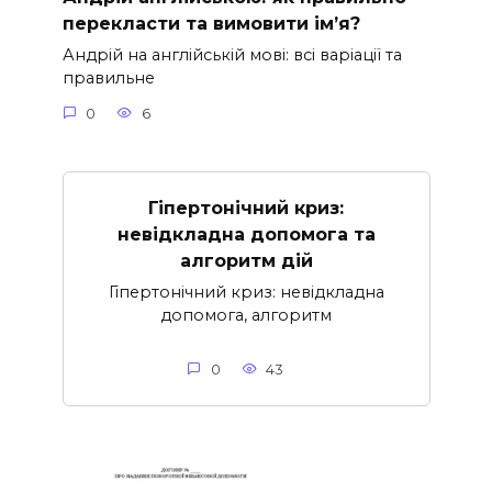
перекласти та вимовити ім’я?
Андрій на англійській мові: всі варіації та
правильне
0
6
Гіпертонічний криз:
невідкладна допомога та
алгоритм дій
Гіпертонічний криз: невідкладна
допомога, алгоритм
0
43