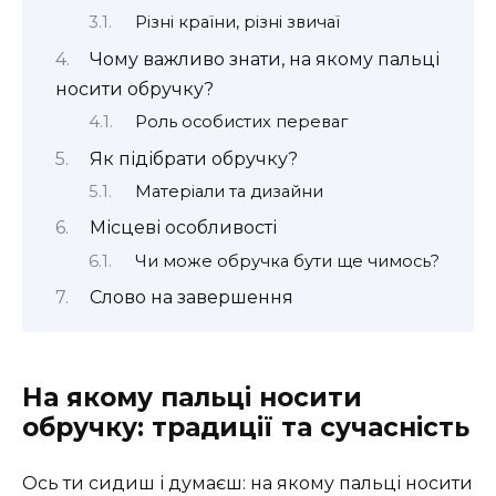
Різні країни, різні звичаї
Чому важливо знати, на якому пальці
носити обручку?
Роль особистих переваг
Як підібрати обручку?
Матеріали та дизайни
Місцеві особливості
Чи може обручка бути ще чимось?
Слово на завершення
На якому пальці носити
обручку: традиції та сучасність
Ось ти сидиш і думаєш: на якому пальці носити