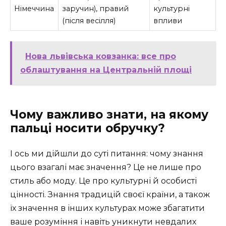
Німеччина
заручин), правий
культурні
(після весілля)
впливи
Нова львівська ковзанка: все про
облаштування на Центральній площі
Чому важливо знати, на якому
пальці носити обручку?
І ось ми дійшли до суті питання: чому знання
цього взагалі має значення? Це не лише про
стиль або моду. Це про культурні й особисті
цінності. Знання традицій своєї країни, а також
їх значення в інших культурах може збагатити
ваше розуміння і навіть уникнути невдалих