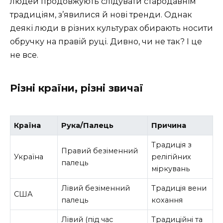
людей продовжують слідувати стародавнім
традиціям, з’явилися й нові тренди. Однак
деякі люди в різних культурах обирають носити
обручку на правій руці. Дивно, чи не так? І це
не все.
Різні країни, різні звичаї
Країна
Рука/Палець
Причина
Традиція з
Правий безіменний
Україна
релігійних
палець
міркувань
Лівий безіменний
Традиція вени
США
палець
кохання
Лівий (під час
Традиційні та