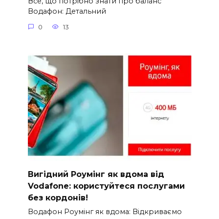
Все, що потрібно знати про баланс
Водафон: Детальний
0
13
Вигідний Роумінг як вдома від
Vodafone: користуйтеся послугами
без кордонів!
Водафон Роумінг як вдома: Відкриваємо