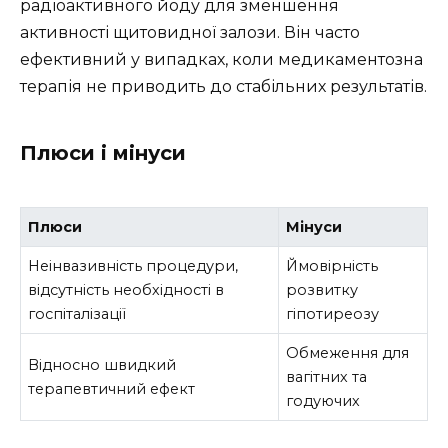
радіоактивного йоду для зменшення
активності щитовидної залози. Він часто
ефективний у випадках, коли медикаментозна
терапія не приводить до стабільних результатів.
Плюси і мінуси
Плюси
Мінуси
Неінвазивність процедури,
Ймовірність
відсутність необхідності в
розвитку
госпіталізації
гіпотиреозу
Обмеження для
Відносно швидкий
вагітних та
терапевтичний ефект
годуючих