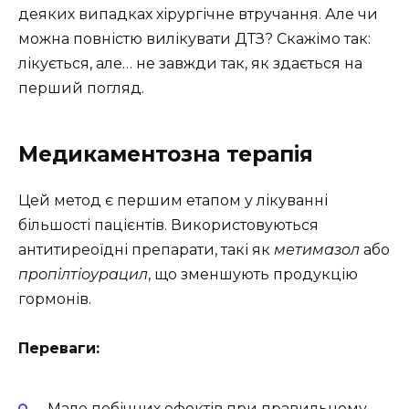
деяких випадках хірургічне втручання. Але чи
можна повністю вилікувати ДТЗ? Скажімо так:
лікується, але… не завжди так, як здається на
перший погляд.
Медикаментозна терапія
Цей метод є першим етапом у лікуванні
більшості пацієнтів. Використовуються
антитиреоїдні препарати, такі як
метимазол
або
пропілтіоурацил
, що зменшують продукцію
гормонів.
Переваги:
Мало побічних ефектів при правильному