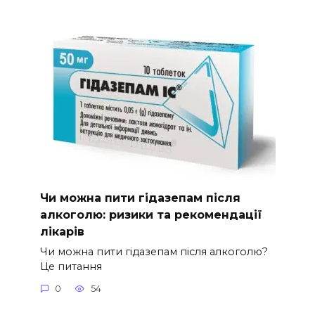
Чи можна пити гідазепам після
алкоголю: ризики та рекомендації
лікарів
Чи можна пити гідазепам після алкоголю?
Це питання
0
54