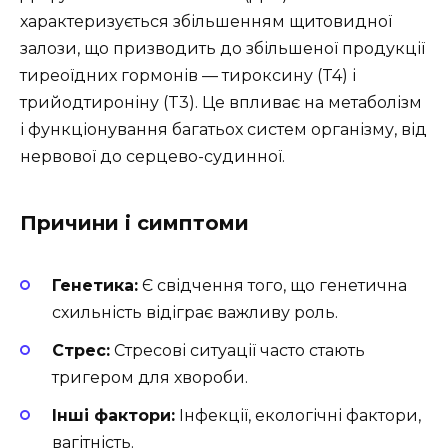
характеризується збільшенням щитовидної
залози, що призводить до збільшеної продукції
тиреоїдних гормонів — тироксину (T4) і
трийодтироніну (T3). Це впливає на метаболізм
і функціонування багатьох систем організму, від
нервової до серцево-судинної.
Причини і симптоми
Генетика:
Є свідчення того, що генетична
схильність відіграє важливу роль.
Стрес:
Стресові ситуації часто стають
тригером для хвороби.
Інші фактори:
Інфекції, екологічні фактори,
вагітність.