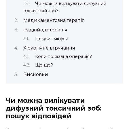
Чи можна вилікувати дифузний
токсичний зоб?
Медикаментозна терапія
Радіойодотерапія
Плюси і мінуси
Хірургічне втручання
Коли показана операція?
Що ще?
Висновки
Чи можна вилікувати
дифузний токсичний зоб:
пошук відповідей