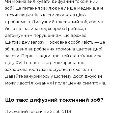
Чи можна вилікувати дифузний токсичний
зоб? Це питання хвилює не лише медиків, а й
тисячі пацієнтів, які стикаються з цією
проблемою. Дифузний токсичний зоб, або, як
його ще називають, хвороба Грейвса, є
автоімунним порушенням, що вражає
щитовидну залозу. Її основна особливість — це
збільшене вироблення гормонів щитовидної
залози. Перші згадки про цей стан з’явилися
ще у XVIII столітті, а стрімке зростання
захворюваності діагностується і сьогодні.
Давайте зануримось у цю тему, досліджуючи
можливості лікування і полегшення симптомів.
Що таке дифузний токсичний зоб?
Дифузний токсичний зоб (ДТЗ)