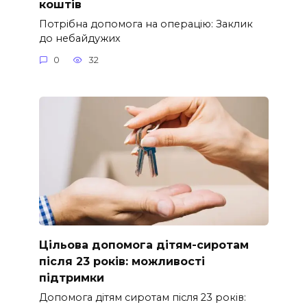
коштів
Потрібна допомога на операцію: Заклик
до небайдужих
0
32
Цільова допомога дітям-сиротам
після 23 років: можливості
підтримки
Допомога дітям сиротам після 23 років: