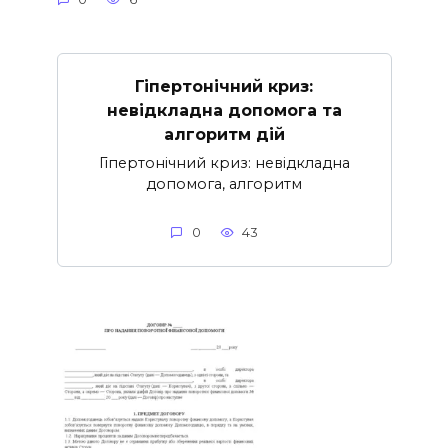
Гіпертонічний криз:
невідкладна допомога та
алгоритм дій
Гіпертонічний криз: невідкладна
допомога, алгоритм
0
43