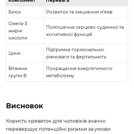
Компонент
Перевага
Білок
Розвиток та зміцнення м’язів
Омега-3
Поліпшення серцево-судинної та
жирні
когнітивної функцій
кислоти
Підтримка гормональної
Цинк
рівноваги та фертильність
Вітаміни
Покращення енергетичного
групи B
метаболізму
Висновок
Користь креветок для чоловіків значно
перевершує потенційні ризики за умови