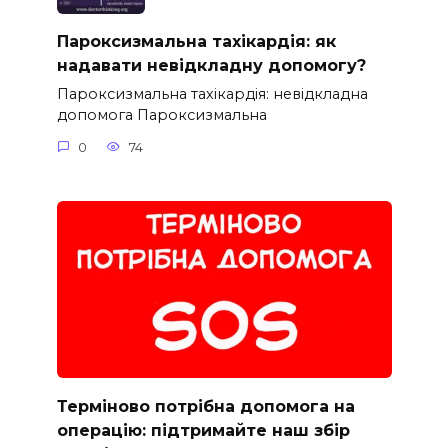
Пароксизмальна тахікардія: як
надавати невідкладну допомогу?
Пароксизмальна тахікардія: невідкладна
допомога Пароксизмальна
0
74
Терміново потрібна допомога на
операцію: підтримайте наш збір