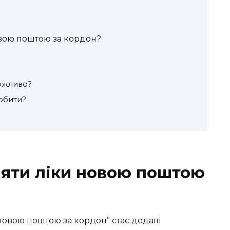
вою поштою за кордон?
можливо?
обити?
яти ліки новою поштою
новою поштою за кордон” стає дедалі