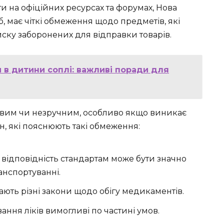
ти на офіційних ресурсах та форумах, Нова
б, має чіткі обмеження щодо предметів, які
ску заборонених для відправки товарів.
 в дитини соплі: важливі поради для
ливим чи незручним, особливо якщо виникає
н, які пояснюють такі обмеження:
на відповідність стандартам може бути значно
нспортуванні.
ають різні закони щодо обігу медикаментів.
ання ліків вимогливі по частині умов.