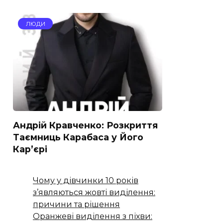
ЛЮДИ
Андрій Кравченко: Розкриття
Таємниць Карабаса у Його
Кар’єрі
Чому у дівчинки 10 років
з’являються жовті виділення:
причини та рішення
Оранжеві виділення з піхви: