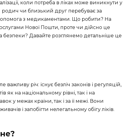
лізації, коли потреба в ліках може виникнути у
ваш родич чи близький друг перебуває за
 допомога з медикаментами. Що робити? На
ослугами Нової Пошти, проте чи дійсно це
та безпеки? Давайте розглянемо детальніше це
е важливу річ: існує безліч законів і регуляцій,
в як на національному рівні, так і на
ок у межах країни, так і за її межі. Вони
ивачів і запобігти нелегальному обігу ліків.
дне?