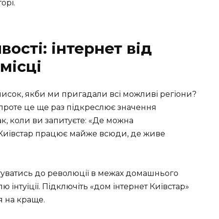
орі.
вості: інтернет від
місці
список, якби ми пригадали всі можливі регіони?
проте це ще раз підкреслює значення
ак, коли ви запитуєте: «Де можна
 Київстар працює майже всюди, де живе
готуватись до революції в межах домашнього
ю інтуїції. Підключіть «дом інтернет Київстар»
я на краще.