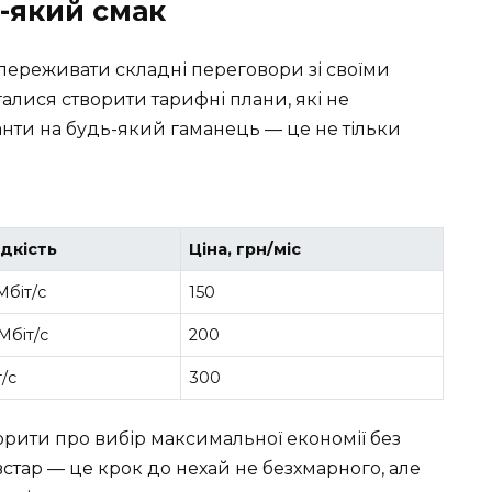
ь-який смак
 переживати складні переговори зі своїми
алися створити тарифні плани, які не
анти на будь-який гаманець — це не тільки
дкість
Ціна, грн/міс
Мбіт/с
150
Мбіт/с
200
т/с
300
орити про вибір максимальної економії без
ївстар — це крок до нехай не безхмарного, але