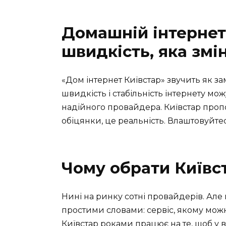
Домашній інтернет 
швидкість, яка змі
«Дом інтернет Київстар» звучить як зам
швидкість і стабільність інтернету мо
надійного провайдера. Київстар пропо
обіцянки, це реальність. Влаштовуйтес
Чому обрати Київс
Нині на ринку сотні провайдерів. Ал
простими словами: сервіс, якому можна
Київстар роками працює на те, щоб у