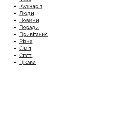
Кулінарія
Люди
Новини
Поради
Привітання
Різне
Сім’я
Статті
Цікаве