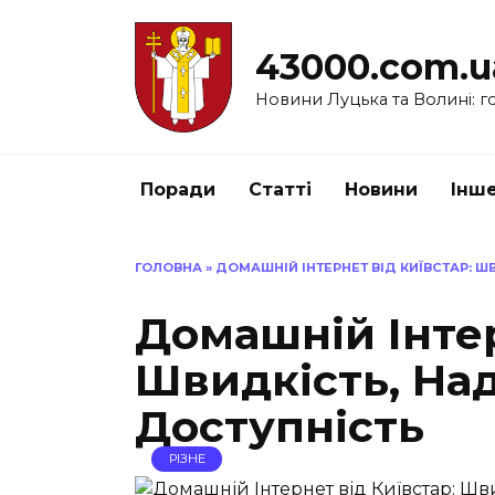
Перейти
до
43000.com.u
вмісту
Новини Луцька та Волині: го
Поради
Статті
Новини
Інш
ГОЛОВНА
»
ДОМАШНІЙ ІНТЕРНЕТ ВІД КИЇВСТАР: Ш
Домашній Інтер
Швидкість, Над
Доступність
РІЗНЕ