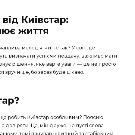
від Київстар:
нює життя
анлива мелодія, чи не так? У світі, де
жуть визначати успіх чи невдачу, важливо мати
нує рішення, яке варте уваги — це не просто
я зручніше, бо зараз буде цікаво.
тар?
е що робить Київстар особливим? Поясню
 довіряти. Це, мій друже, не пусті слова.
 вашому домі панував швидкий та стабільний