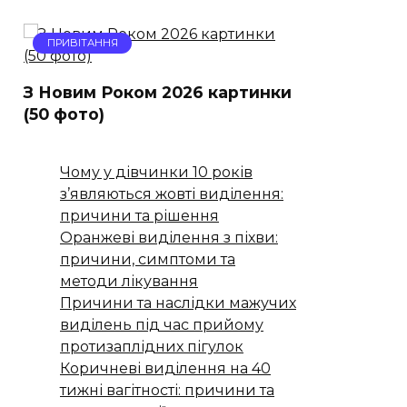
ПРИВІТАННЯ
З Новим Роком 2026 картинки
(50 фото)
Чому у дівчинки 10 років
з’являються жовті виділення:
причини та рішення
Оранжеві виділення з піхви:
причини, симптоми та
методи лікування
Причини та наслідки мажучих
виділень під час прийому
протизаплідних пігулок
Коричневі виділення на 40
тижні вагітності: причини та