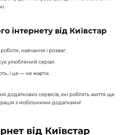
і.
о інтернету від Київстар
роботи, навчання і розваг.
сує улюблений серіал.
ть, і це — не жарти.
ня додаткових сервісів, які роблять життя ще
грація з мобільними додатками!
рнет від Київстар