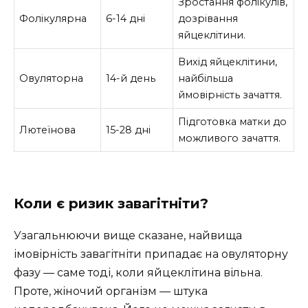
Зростання фолікулів,
Фолікулярна
6-14 дні
дозрівання
яйцеклітини.
Вихід яйцеклітини,
Овуляторна
14-й день
найбільша
ймовірність зачаття.
Підготовка матки до
Лютеїнова
15-28 дні
можливого зачаття.
Коли є ризик завагітніти?
Узагальнюючи вище сказане, найвища
імовірність завагітніти припадає на овуляторну
фазу — саме тоді, коли яйцеклітина вільна.
Проте, жіночий організм — штука