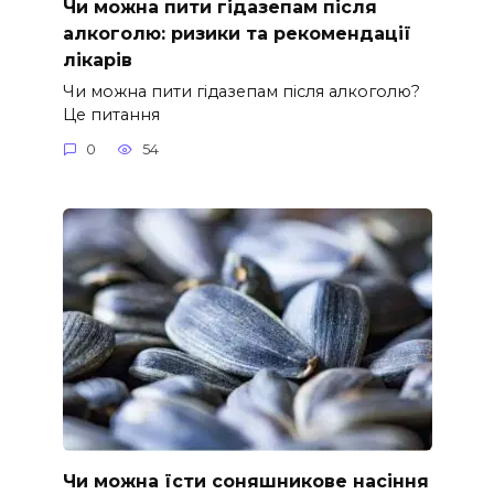
Чи можна пити гідазепам після
алкоголю: ризики та рекомендації
лікарів
Чи можна пити гідазепам після алкоголю?
Це питання
0
54
Чи можна їсти соняшникове насіння