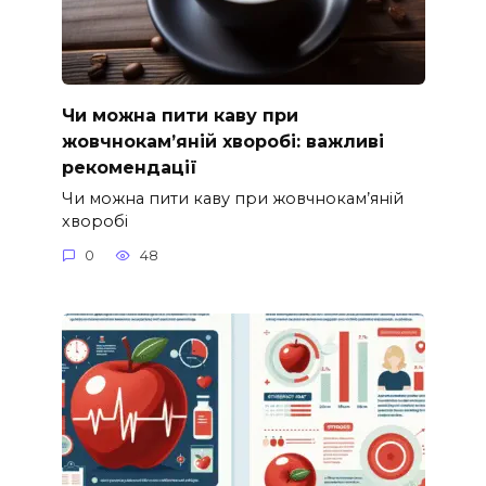
Чи можна пити каву при
жовчнокам’яній хворобі: важливі
рекомендації
Чи можна пити каву при жовчнокам’яній
хворобі
0
48