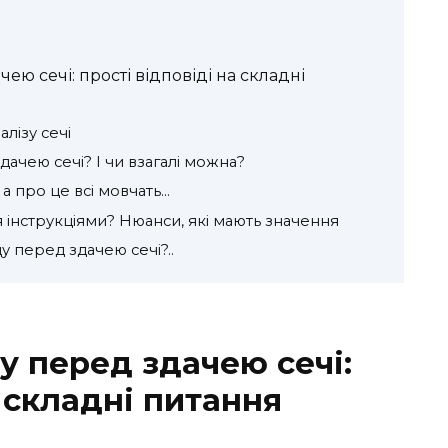
ю сечі: прості відповіді на складні
лізу сечі
ачею сечі? І чи взагалі можна?
 а про це всі мовчать…
інструкціями? Нюанси, які мають значення
у перед здачею сечі?..
у перед здачею сечі:
а складні питання