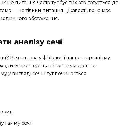
 Це питання часто турбує тих, хто готується до
 тема — не тільки питання цікавості, вона має
 медичного обстеження.
ти аналізу сечі
я? Вся справа у фізіології нашого організму.
одить через усі наші системи до того
у у вигляді сечі. І тут починається
човин
у гамму сечі