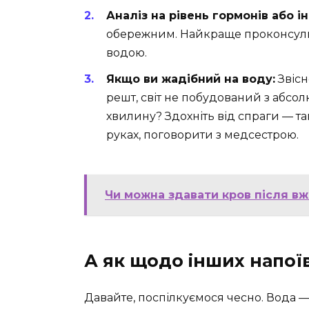
Аналіз на рівень гормонів або 
обережним. Найкраще проконсульт
водою.
Якщо ви жадібний на воду:
Звісн
решт, світ не побудований з абсол
хвилину? Здохніть від спраги — т
руках, поговорити з медсестрою.
Чи можна здавати кров після в
А як щодо інших напоїв
Давайте, поспілкуємося чесно. Вода —