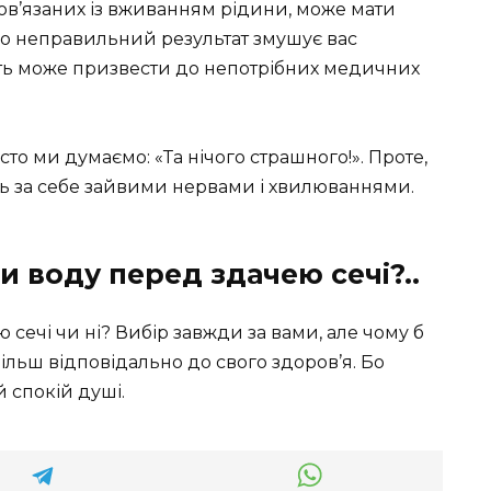
ов’язаних із вживанням рідини, може мати
що неправильний результат змушує вас
віть може призвести до непотрібних медичних
часто ми думаємо: «Та нічого страшного!». Проте,
ть за себе зайвими нервами і хвилюваннями.
и воду перед здачею сечі?..
сечі чи ні? Вибір завжди за вами, але чому б
ільш відповідально до свого здоров’я. Бо
й спокій душі.