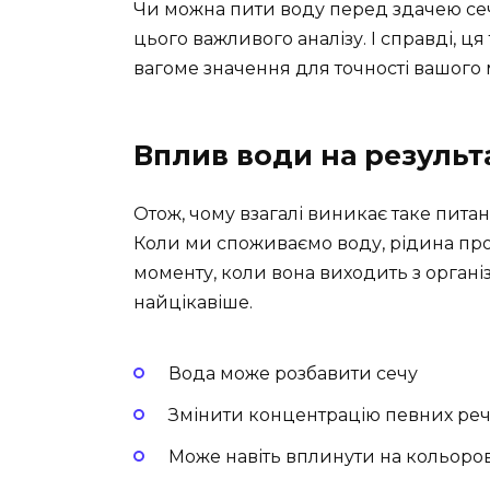
Чи можна пити воду перед здачею сечі?
цього важливого аналізу. І справді, ця
вагоме значення для точності вашого
Вплив води на результа
Отож, чому взагалі виникає таке питанн
Коли ми споживаємо воду, рідина прох
моменту, коли вона виходить з організм
найцікавіше.
Вода може розбавити сечу
Змінити концентрацію певних ре
Може навіть вплинути на кольоров