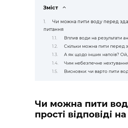
Зміст
Чи можна пити воду перед здаче
питання
Вплив води на результати ана
Скільки можна пити перед зд
А як щодо інших напоїв? Ой,
Чим небезпечне нехтування 
Висновки: чи варто пити вод
Чи можна пити вод
прості відповіді н