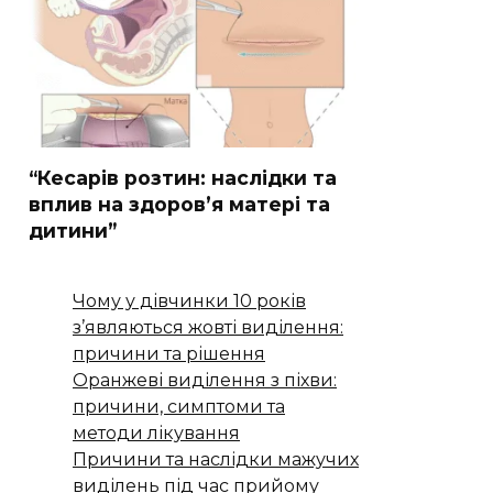
“Кесарів розтин: наслідки та
вплив на здоров’я матері та
дитини”
Чому у дівчинки 10 років
з’являються жовті виділення:
причини та рішення
Оранжеві виділення з піхви:
причини, симптоми та
методи лікування
Причини та наслідки мажучих
виділень під час прийому