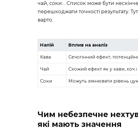
чай, соки… Список може бути нескінче
перешкоджати точності результату. Тут
варто.
Напій
Вплив на аналіз
Кава
Сечогінний ефект, потенційно
Чай
Схожий ефект як у кави, хоч
Соки
Можуть змінювати рівень цук
Чим небезпечне нехтув
які мають значення