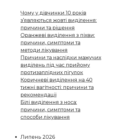
Чому у дівчинки 10 років
з’являються жовті виділення:
причини та рішення
Оранжеві виділення з піхви:
причини, симптоми та
методи лікування
Причини та наслідки мажучих
виділень під час прийому
протизаплідних пігулок
Коричневі виділення на 40
тижні вагітності: причини та
рекомендації
Білі виділення з носа:
причини, симптоми та
способи лікування
Липень 2026