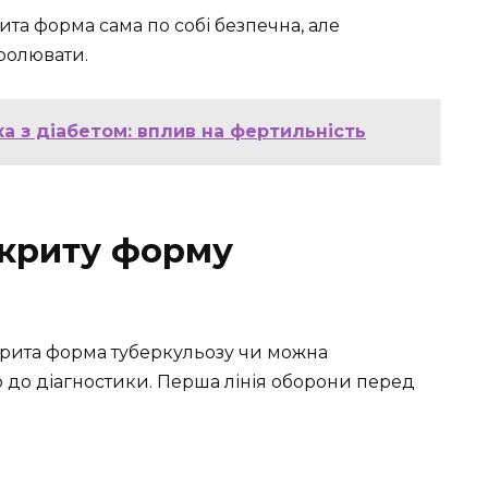
ита форма сама по собі безпечна, але
ролювати.
ка з діабетом: вплив на фертильність
акриту форму
крита форма туберкульозу чи можна
о до діагностики. Перша лінія оборони перед