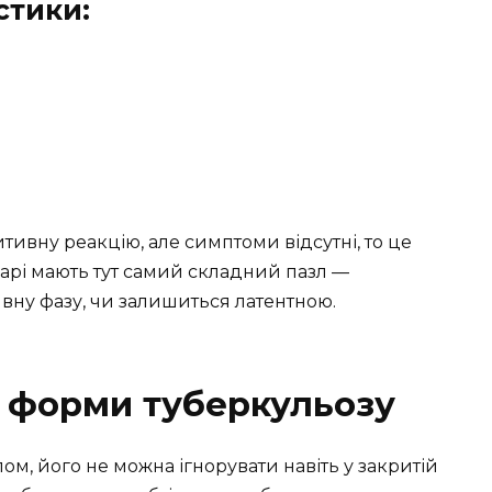
стики:
тивну реакцію, але симптоми відсутні, то це
карі мають тут самий складний пазл —
вну фазу, чи залишиться латентною.
ї форми туберкульозу
ом, його не можна ігнорувати навіть у закритій