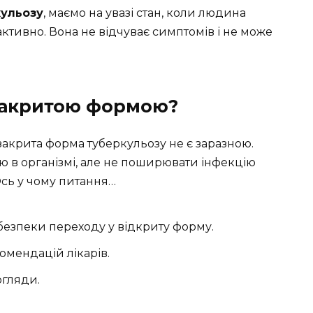
кульозу
, маємо на увазі стан, коли людина
активно. Вона не відчуває симптомів і не може
закритою формою?
 закрита форма туберкульозу не є заразною.
 в організмі, але не поширювати інфекцію
Ось у чому питання…
езпеки переходу у відкриту форму.
омендацій лікарів.
огляди.