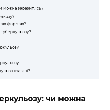
чи можна заразитись?
ульозу?
итою формою?
 туберкульозу?
:
еркульозу
еркульозу
ульоз взагалі?
еркульозу: чи можна