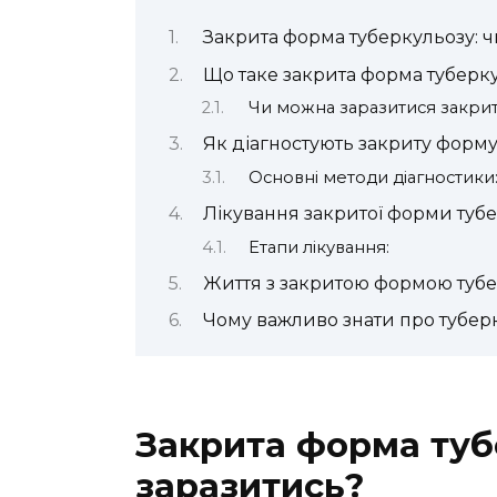
Закрита форма туберкульозу: 
Що таке закрита форма туберк
Чи можна заразитися закр
Як діагностують закриту форму
Основні методи діагностики
Лікування закритої форми туб
Етапи лікування:
Життя з закритою формою туб
Чому важливо знати про туберк
Закрита форма туб
заразитись?