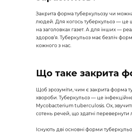
Закрита форма туберкульозу чи можна 
людей. Для когось туберкульоз — це щ
на заголовках газет. А для інших — ре
здоров’я. Туберкульоз має безліч форм
кожного з нас.
Що таке закрита ф
Щоб зрозуміти, чим є закрита форма ту
хвороби. Туберкульоз — це інфекційн
Mycobacterium tuberculosis. Ох, звучи
сотень речей, що здатні перевернути л
Існують дві основні форми туберкульоз