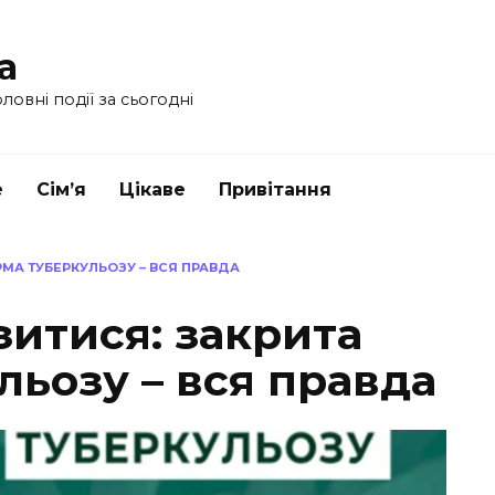
a
ловні події за сьогодні
е
Сім’я
Цікаве
Привітання
МА ТУБЕРКУЛЬОЗУ – ВСЯ ПРАВДА
зитися: закрита
ьозу – вся правда