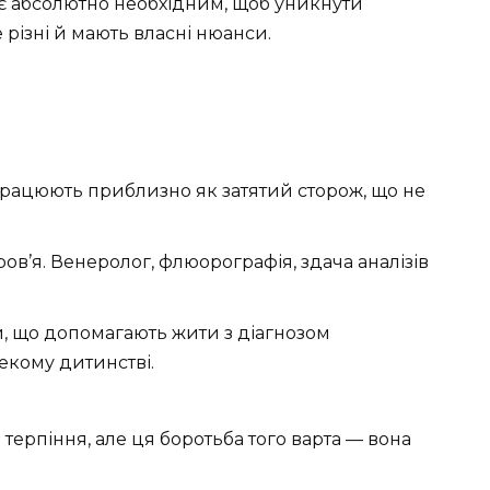
ає абсолютно необхідним, щоб уникнути
різні й мають власні нюанси.
працюють приблизно як затятий сторож, що не
в’я. Венеролог, флюорографія, здача аналізів
, що допомагають жити з діагнозом
лекому дитинстві.
 терпіння, але ця боротьба того варта — вона