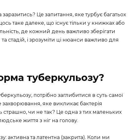
заразитись? Це запитання, яке турбує багатьох
ось таке далеке, що існує тільки у книжках або
альність, де кожний день важливо зберігати
 та стадій, і зрозуміти ці нюанси важливо для
орма туберкульозу?
беркульозу, потрібно заглибитися в суть самої
е захворювання, яке викликає бактерія
ть страшно, чи не так? Це одна з тих маленьких
юдське життя з ніг на голову.
у: активна та латентна (закрита). Коли ми