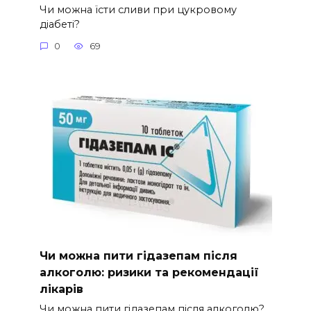
Чи можна їсти сливи при цукровому
діабеті?
0
69
Чи можна пити гідазепам після
алкоголю: ризики та рекомендації
лікарів
Чи можна пити гідазепам після алкоголю?