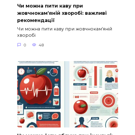
Чи можна пити каву при
жовчнокам’яній хворобі: важливі
рекомендації
Чи можна пити каву при жовчнокам’яній
хворобі
0
48