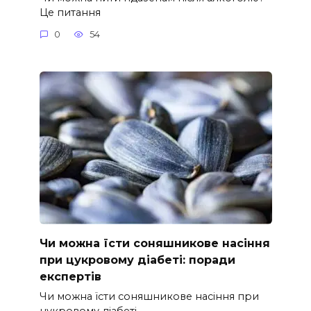
Це питання
0
54
Чи можна їсти соняшникове насіння
при цукровому діабеті: поради
експертів
Чи можна їсти соняшникове насіння при