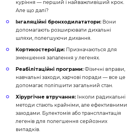
куріння — перший і найважливіший крок.
Але що далі?
Інгаляційні бронходилататори:
Вони
допомагають розширювати дихальні
шляхи, полегшуючи дихання.
Кортикостероїди:
Призначаються для
зменшення запалення у легенях.
Реабілітаційні програми:
Фізичні вправи,
навчальні заходи, харчові поради — все це
допомагає поліпшити загальний стан.
Хірургічне втручання:
Інколи радикальні
методи стають крайніми, але ефективними
заходами. Булектомія або трансплантація
легенів для полегшення серйозних
випадків.