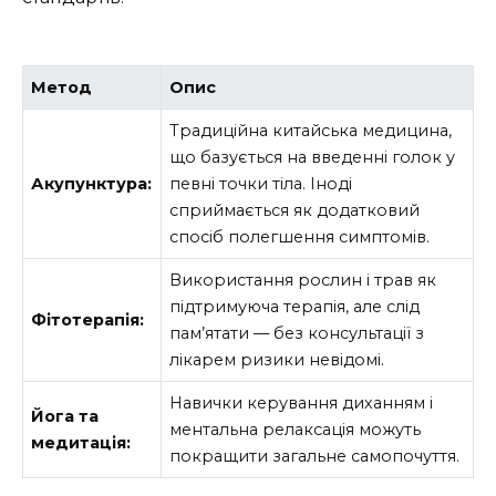
Метод
Опис
Традиційна китайська медицина,
що базується на введенні голок у
Акупунктура:
певні точки тіла. Іноді
сприймається як додатковий
спосіб полегшення симптомів.
Використання рослин і трав як
підтримуюча терапія, але слід
Фітотерапія:
пам’ятати — без консультації з
лікарем ризики невідомі.
Навички керування диханням і
Йога та
ментальна релаксація можуть
медитація:
покращити загальне самопочуття.