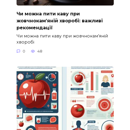
Чи можна пити каву при
жовчнокам’яній хворобі: важливі
рекомендації
Чи можна пити каву при жовчнокам’яній
хворобі
0
48