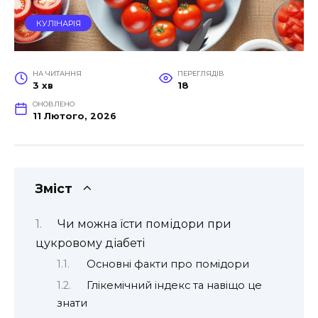
КУЛІНАРІЯ
НА ЧИТАННЯ
ПЕРЕГЛЯДІВ
3 хв
18
ОНОВЛЕНО
11 Лютого, 2026
Зміст
Чи можна їсти помідори при
цукровому діабеті
Основні факти про помідори
Глікемічний індекс та навіщо це
знати