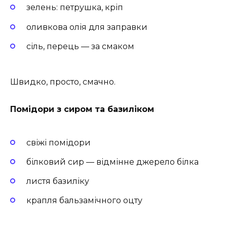
зелень: петрушка, кріп
оливкова олія для заправки
сіль, перець — за смаком
Швидко, просто, смачно.
Помідори з сиром та базиліком
свіжі помідори
білковий сир — відмінне джерело білка
листя базиліку
крапля бальзамічного оцту