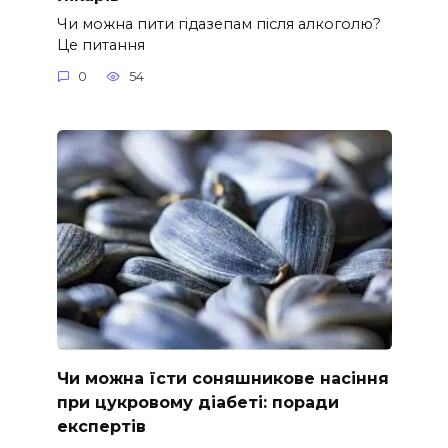
Чи можна пити гідазепам після алкоголю?
Це питання
0
54
Чи можна їсти соняшникове насіння
при цукровому діабеті: поради
експертів