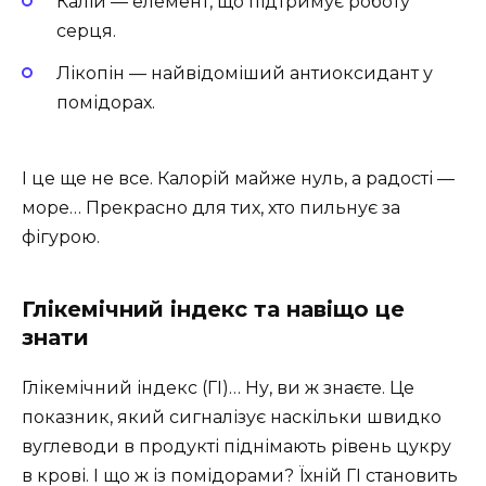
Калій — елемент, що підтримує роботу
серця.
Лікопін — найвідоміший антиоксидант у
помідорах.
І це ще не все. Калорій майже нуль, а радості —
море… Прекрасно для тих, хто пильнує за
фігурою.
Глікемічний індекс та навіщо це
знати
Глікемічний індекс (ГІ)… Ну, ви ж знаєте. Це
показник, який сигналізує наскільки швидко
вуглеводи в продукті піднімають рівень цукру
в крові. І що ж із помідорами? Їхній ГІ становить