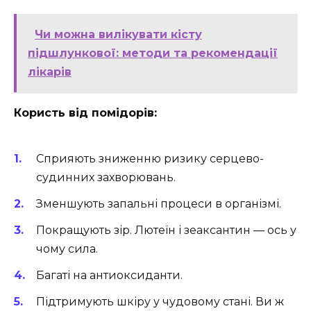
Чи можна вилікувати кісту
підшлункової: методи та рекомендації
лікарів
Користь від помідорів:
Сприяють зниженню ризику серцево-
судинних захворювань.
Зменшують запальні процеси в організмі.
Покращують зір. Лютеїн і зеаксантин — ось у
чому сила.
Багаті на антиоксиданти.
Підтримують шкіру у чудовому стані. Ви ж