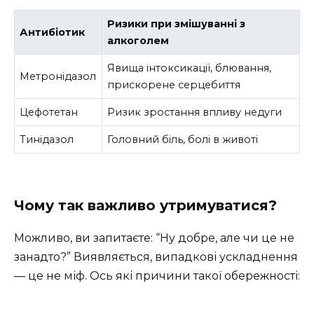
Ризики при змішуванні з
Антибіотик
алкоголем
Явища інтоксикації, блювання,
Метронідазол
прискорене серцебиття
Цефотетан
Ризик зростання впливу недуги
Тинідазол
Головний біль, болі в животі
Чому так важливо утримуватися?
Можливо, ви запитаєте: “Ну добре, але чи це не
занадто?” Виявляється, випадкові ускладнення
— це не міф. Ось які причини такої обережності: