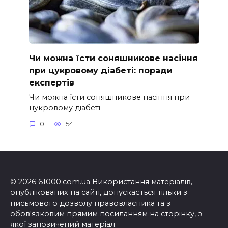
Чи можна їсти соняшникове насіння
при цукровому діабеті: поради
експертів
Чи можна їсти соняшникове насіння при
цукровому діабеті
0
54
© 2026 61000.com.ua Використання матеріалів,
опублікованих на сайті, допускається тільки з
письмового дозволу правовласника та з
обов'язковим прямим посиланням на сторінку, з
якої запозичений матеріал.