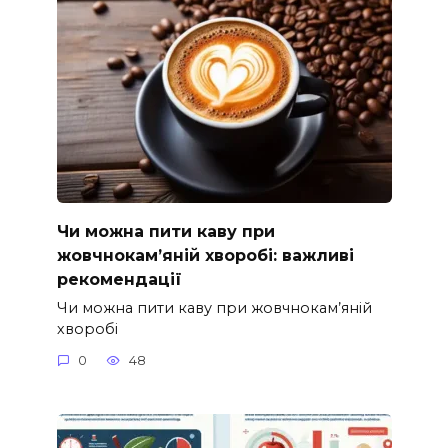
Чи можна пити каву при
жовчнокам’яній хворобі: важливі
рекомендації
Чи можна пити каву при жовчнокам’яній
хворобі
0
48