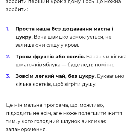
зробити перший крок з дому. І ось що можна
зробити:
Проста каша без додавання масла і
цукру.
Вона швидко всмоктується, не
залишаючи сліду у крові.
Трохи фруктів або овочів.
Банан чи кілька
шматочків яблука — буде ледь помітно.
Зовсім легкий чай, без цукру.
Буквально
кілька ковтків, щоб зігріти душу.
Це мінімальна програма, що, можливо,
підходить не всім, але може полегшити життя
тим, у кого голодний шлунок викликає
запаморочення.