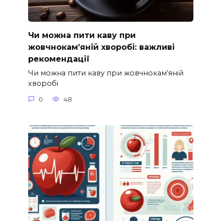
Чи можна пити каву при
жовчнокам’яній хворобі: важливі
рекомендації
Чи можна пити каву при жовчнокам’яній
хворобі
0
48