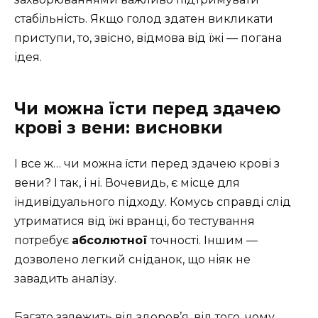
стабільність. Якщо голод здатен викликати
приступи, то, звісно, відмова від їжі — погана
ідея.
Чи можна їсти перед здачею
крові з вени: висновки
І все ж… чи можна їсти перед здачею крові з
вени? І так, і ні. Вочевидь, є місце для
індивідуального підходу. Комусь справді слід
утриматися від їжі вранці, бо тестування
потребує
абсолютної
точності. Іншим —
дозволено легкий сніданок, що ніяк не
завадить аналізу.
Багато залежить від здоров’я, від того, чому