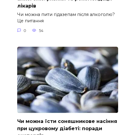
лікарів
Чи можна пити гідазепам після алкоголю?
Це питання
0
54
Чи можна їсти соняшникове насіння
при цукровому діабеті: поради