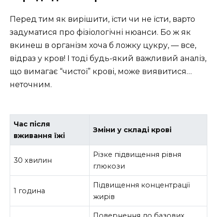
Перед тим як вирішити, їсти чи не їсти, варто
задуматися про фізіологічні нюанси. Бо ж як
вкинеш в організм хоча б ложку цукру, — все,
відраз у кров! І тоді будь-який важливий аналіз,
що вимагає “чистої” крові, може виявитися…
неточним.
Час після
Зміни у складі крові
вживання їжі
Різке підвищення рівня
30 хвилин
глюкози
Підвищення концентрації
1 година
жирів
Повернення до базових