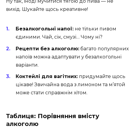
Ну так, іноді мучитися тягою до пива — не
вихід. Шукайте щось креативне!
Безалкогольні напої:
не тільки пивом
єдиними. Чай, сік, смузі… Чому ні?
Рецепти без алкоголю:
багато популярних
напоїв можна адаптувати у безалкогольні
варіанти.
Коктейлі для вагітних:
придумайте щось
цікаве! Звичайна вода з лимоном та м’ятой
може стати справжнім хітом.
Таблиця: Порівняння вмісту
алкоголю