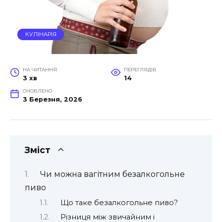
КУЛІНАРІЯ
НА ЧИТАННЯ
ПЕРЕГЛЯДІВ
3 хв
14
ОНОВЛЕНО
3 Березня, 2026
Зміст
Чи можна вагітним безалкогольне
пиво
Що таке безалкогольне пиво?
Різниця між звичайним і