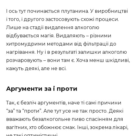
І ось тут починається плутанина. У виробництві
і того, і другого застосовують схожі процеси.
Лише на стадії видалення алкоголю
відбувається магія. Видаляють – різними
хитромудрими методами від фільтрації до
нагрівання. Ну і в результаті залишки алкоголю
розчаровують – вони там є. Хоча менш шкідливі,
кажуть деякі, але не всі.
Аргументи за і проти
Так, є безліч аргументів, наче ті самі причини
“за” та “проти”. Але тут усе не так просто. Деякі
вважають безалкогольне пиво спасінням для
вагітних, хто обожнює смак. Інші, зокрема лікарі,
не такі оптимістичні.