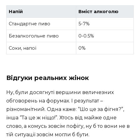
Напій
Вміст алкоголю
Стандартне пиво
5-7%
Безалкoгольне пиво
0-0.5%
Соки, напої
0%
Відгуки реальних жінок
Ну, були досягнуті вершини величезних
обговорень на форумах. І результат –
різноманітний. Одна каже: “Шо це за фігня?”,
інша “Та це ж ніщо!”. Хтось від майже одне
слово, а комусь зовсім пофігу, ну б то вони не в
тій ситуації зовсім могли б бути.