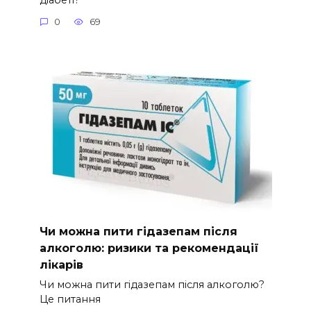
0
69
Чи можна пити гідазепам після
алкоголю: ризики та рекомендації
лікарів
Чи можна пити гідазепам після алкоголю?
Це питання