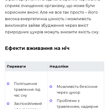
сприяє очищенню організму, що може бути
корисним вночі. Але не все так просто – його
висока енергетична цінність і можливість
викликати зайве збудження через вміст
природних цукрів можуть знизити якість сну.
Ефекти вживання на ніч
Переваги
Недоліки
Поліпшення
Можливість безсоння
травлення під
через цукор
час сну
Проблеми з
Заспокійливий
травленням, надмірне