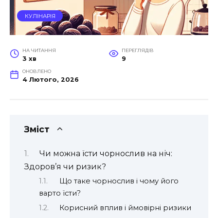
КУЛІНАРІЯ
НА ЧИТАННЯ
ПЕРЕГЛЯДІВ
3 хв
9
ОНОВЛЕНО
4 Лютого, 2026
Зміст
Чи можна їсти чорнослив на ніч:
Здоров’я чи ризик?
Що таке чорнослив і чому його
варто їсти?
Корисний вплив і ймовірні ризики