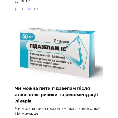
діабеті?
0
69
Чи можна пити гідазепам після
алкоголю: ризики та рекомендації
лікарів
Чи можна пити гідазепам після алкоголю?
Це питання