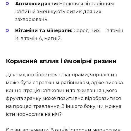
Антиоксиданти:
Борються зі старінням
клітин й зменшують ризик деяких
захворювань.
Вітаміни та мінерали:
Серед них — вітамін
К, вітамін А, магній.
Корисний вплив і ймовірні ризики
Для тих, хто бореться із запорами, чорнослив
може бути справжнім рятівником, адже висока
концентрація клітковини та вживання цього
фрукта зранку може позитивно відобразитися
на процесі травлення. З іншого боку, чи можна
їсти чорнослив на ніч?
Є різні аргументи. З однієї сторони, чорнослив