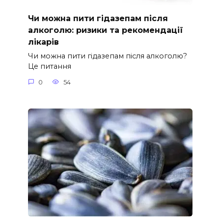
Чи можна пити гідазепам після
алкоголю: ризики та рекомендації
лікарів
Чи можна пити гідазепам після алкоголю?
Це питання
0
54