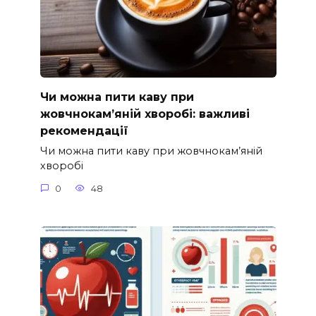
Чи можна пити каву при
жовчнокам’яній хворобі: важливі
рекомендації
Чи можна пити каву при жовчнокам’яній
хворобі
0
48