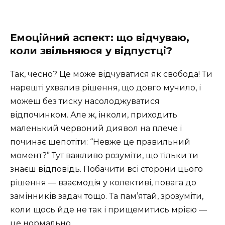
Емоційний аспект: що відчуваю,
коли звільняюся у відпустці?
Так, чесно? Це може відчуватися як свобода! Ти
нарешті ухвалив рішення, що довго мучило, і
можеш без тиску насолоджуватися
відпочинком. Але ж, інколи, приходить
маленький червоний диявол на плече і
починає шепотіти: “Невже це правильний
момент?” Тут важливо розуміти, що тільки ти
знаєш відповідь. Побачити всі сторони цього
рішення — взаємодія у колективі, повага до
замінників задач тощо. Та пам’ятай, зрозуміти,
коли щось йде не так і прищемитись мрією —
це нормально.