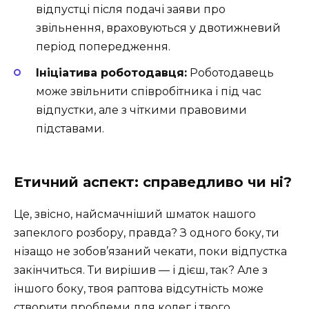
відпустці після подачі заяви про
звільнення, враховуються у двотижневий
період попередження.
Ініціатива роботодавця:
Роботодавець
може звільнити співробітника і під час
відпустки, але з чіткими правовими
підставами.
Етичний аспект: справедливо чи ні?
Це, звісно, найсмачніший шматок нашого
запеклого розбору, правда? З одного боку, ти
нізащо не зобов’язаний чекати, поки відпустка
закінчиться. Ти вирішив — і дієш, так? Але з
іншого боку, твоя раптова відсутність може
створити проблеми для колег і твого