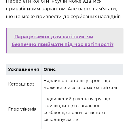
Перестати колоти інсулін може здатися
привабливим варіантом. Але варто пам’ятати,
що це може призвести до серйозних наслідків:
Парацетамол для вагітних: чи
безпечно приймати під час вагітності?
Ускладнення
Опис
Надлишок кетонів у крові, що
Кетоацидоз
може викликати коматозний стан.
Підвищений рівень цукру, що
призводить до загальної
Гіперглікемія
слабкості, спраги та частого
сечовипускання.