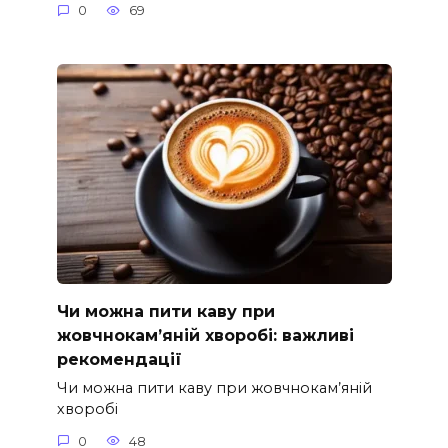
0
69
Чи можна пити каву при
жовчнокам’яній хворобі: важливі
рекомендації
Чи можна пити каву при жовчнокам’яній
хворобі
0
48