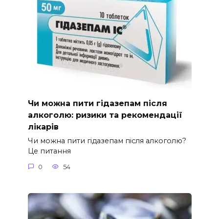
Чи можна пити гідазепам після
алкоголю: ризики та рекомендації
лікарів
Чи можна пити гідазепам після алкоголю?
Це питання
0
54