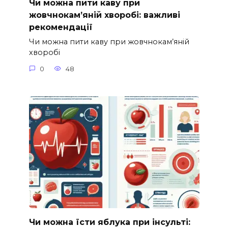
Чи можна пити каву при
жовчнокам’яній хворобі: важливі
рекомендації
Чи можна пити каву при жовчнокам’яній
хворобі
0
48
Чи можна їсти яблука при інсульті: