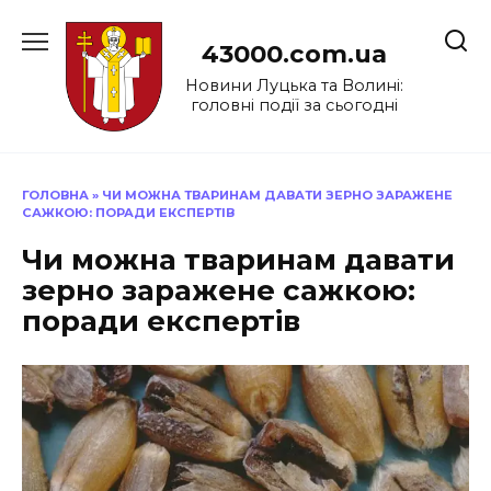
Перейти
до
43000.com.ua
вмісту
Новини Луцька та Волині:
головні події за сьогодні
ГОЛОВНА
»
ЧИ МОЖНА ТВАРИНАМ ДАВАТИ ЗЕРНО ЗАРАЖЕНЕ
САЖКОЮ: ПОРАДИ ЕКСПЕРТІВ
Чи можна тваринам давати
зерно заражене сажкою:
поради експертів