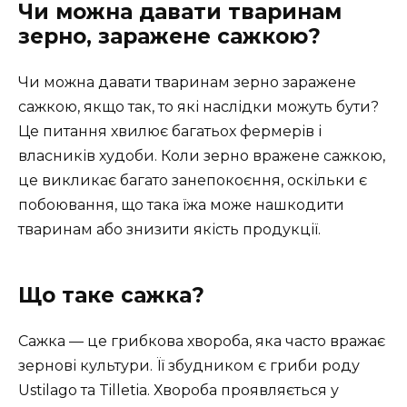
Чи можна давати тваринам
зерно, заражене сажкою?
Чи можна давати тваринам зерно заражене
сажкою, якщо так, то які наслідки можуть бути?
Це питання хвилює багатьох фермерів і
власників худоби. Коли зерно вражене сажкою,
це викликає багато занепокоєння, оскільки є
побоювання, що така їжа може нашкодити
тваринам або знизити якість продукції.
Що таке сажка?
Сажка — це грибкова хвороба, яка часто вражає
зернові культури. Її збудником є гриби роду
Ustilago та Tilletia. Хвороба проявляється у