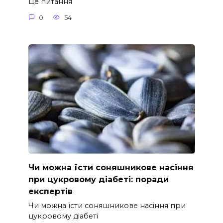
Це питання
0
54
Чи можна їсти соняшникове насіння
при цукровому діабеті: поради
експертів
Чи можна їсти соняшникове насіння при
цукровому діабеті