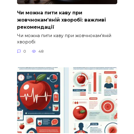
Чи можна пити каву при
жовчнокам’яній хворобі: важливі
рекомендації
Чи можна пити каву при жовчнокам’яній
хворобі
0
48