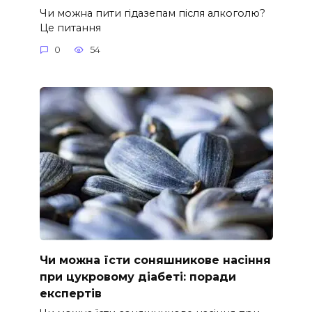
Чи можна пити гідазепам після алкоголю?
Це питання
0
54
Чи можна їсти соняшникове насіння
при цукровому діабеті: поради
експертів