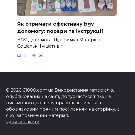
Як отримати ефективну bgv
допомогу: поради та інструкції
BGV Допомога: Підтримка Матерів і
Соціальні Ініціативи
0
20
© 2026 61000.com.ua Використання матеріалів,
опублікованих на сайті, допускається тільки з
письмового дозволу правовласника та з
обов'язковим прямим посиланням на сторінку, з
якої запозичений матеріал.
купити пакети