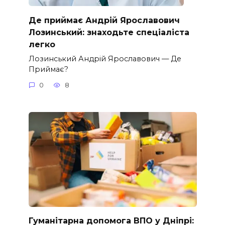
Де приймає Андрій Ярославович
Лозинський: знаходьте спеціаліста
легко
Лозинський Андрій Ярославович — Де
Приймає?
0
8
Гуманітарна допомога ВПО у Дніпрі: