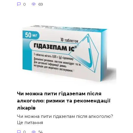
0
69
Чи можна пити гідазепам після
алкоголю: ризики та рекомендації
лікарів
Чи можна пити гідазепам після алкоголю?
Це питання
0
54