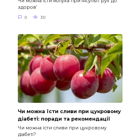
Чи можна їсти яблука при інсульті: рух до
здоров’
0
30
Чи можна їсти сливи при цукровому
діабеті: поради та рекомендації
Чи можна їсти сливи при цукровому
діабеті?