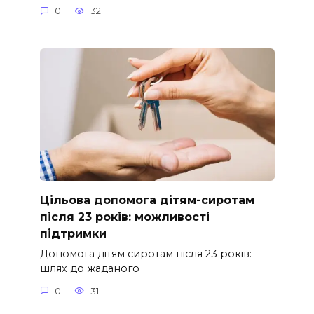
0
32
Цільова допомога дітям-сиротам
після 23 років: можливості
підтримки
Допомога дітям сиротам після 23 років:
шлях до жаданого
0
31