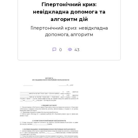
Гіпертонічний криз:
невідкладна допомога та
алгоритм дій
Гіпертонічний криз: невідкладна
допомога, алгоритм
0
43