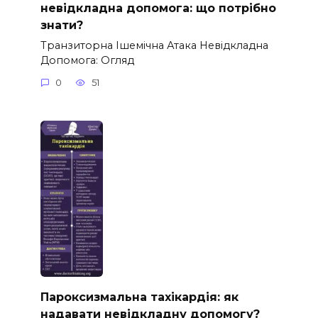
невідкладна допомога: що потрібно
знати?
Транзиторна Ішемічна Атака Невідкладна
Допомога: Огляд
0
51
Пароксизмальна тахікардія: як
надавати невідкладну допомогу?