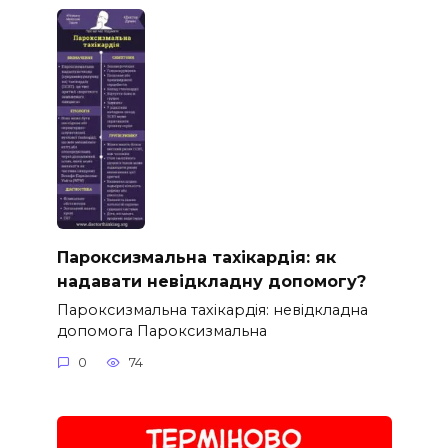
Пароксизмальна тахікардія: як
надавати невідкладну допомогу?
Пароксизмальна тахікардія: невідкладна
допомога Пароксизмальна
0
74