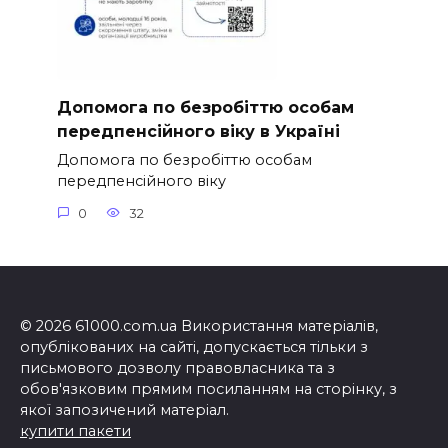
Допомога по безробіттю особам
передпенсійного віку в Україні
Допомога по безробіттю особам
передпенсійного віку
0
32
© 2026 61000.com.ua Використання матеріалів,
опублікованих на сайті, допускається тільки з
письмового дозволу правовласника та з
обов'язковим прямим посиланням на сторінку, з
якої запозичений матеріал.
купити пакети