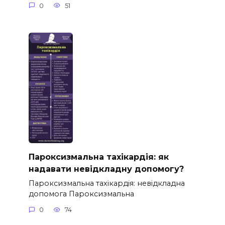
0
51
Пароксизмальна тахікардія: як
надавати невідкладну допомогу?
Пароксизмальна тахікардія: невідкладна
допомога Пароксизмальна
0
74