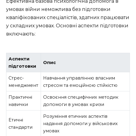
Ефективна базова психологічна допомога в
умовах війни неможлива без підготовки
кваліфікованих спеціалістів, здатних працювати
у складних умовах. Основні аспекти підготовки
включають:
Аспекти
Опис
підготовки
Стрес-
Навчання управлінню власним
менеджмент
стресом та емоційною стійкістю
Практичні
Освоєння специфічних методик
навички
допомоги в умовах кризи
Розуміння етичних аспектів
Етичні
надання допомоги у військових
стандарти
умовах