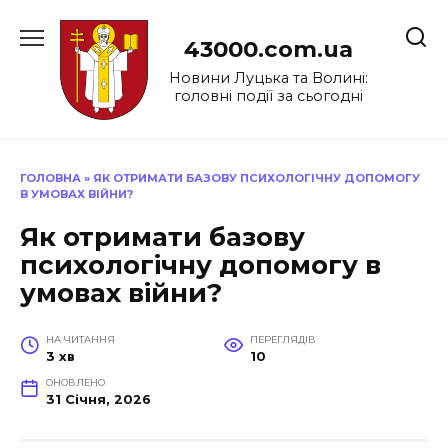
Перейти
до
43000.com.ua
вмісту
Новини Луцька та Волині:
головні події за сьогодні
ГОЛОВНА
»
ЯК ОТРИМАТИ БАЗОВУ ПСИХОЛОГІЧНУ ДОПОМОГУ
В УМОВАХ ВІЙНИ?
Як отримати базову
психологічну допомогу в
умовах війни?
НА ЧИТАННЯ
ПЕРЕГЛЯДІВ
3 хв
10
ОНОВЛЕНО
31 Січня, 2026