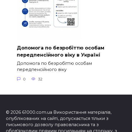
Допомога по безробіттю особам
передпенсійного віку в Україні
Допомога по безробіттю особам
передпенсійного віку
0
32
© 2026 61000.com.ua Використання матеріалів,
опублікованих на сайті, допускається тільки з
письмового дозволу правовласника та з
обов'язковим прямим посиланням на сторінку, з