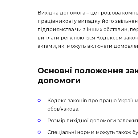
Вихідна допомога – це грошова компе
працівникові у випадку його звільненн
підприємства чи з інших обставин, пе
виплати регулюються Кодексом зако
актами, які можуть включати домовле
Основні положення за
допомоги
Кодекс законів про працю Україн
обов’язкова.
Розмір вихідної допомоги залежит
Спеціальні норми можуть також бу