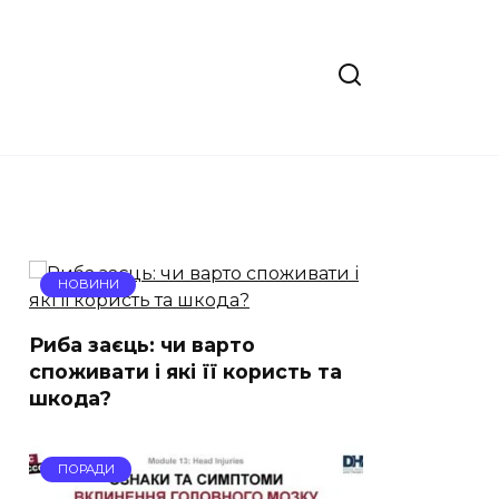
НОВИНИ
Риба заєць: чи варто
споживати і які її користь та
шкода?
ПОРАДИ