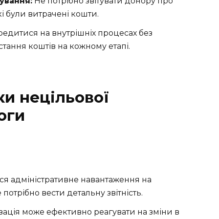
ування:
Не потрібно звітувати донору про
кі були витрачені кошти.
едитися на внутрішніх процесах без
тання коштів на кожному етапі.
ки нецільової
оги
я адміністративне навантаження на
потрібно вести детальну звітність.
зація може ефективно реагувати на зміни в