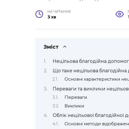
НА ЧИТАННЯ
3 хв
Зміст
Нецільова благодійна допомога
Що таке нецільова благодійна
Основні характеристики нец
Переваги та виклики нецільов
Переваги
Виклики
Облік нецільової благодійної 
Основні методи відображенн