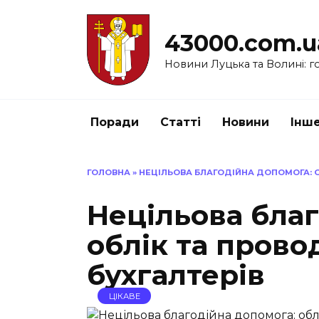
Перейти
до
43000.com.u
вмісту
Новини Луцька та Волині: го
Поради
Статті
Новини
Інш
ГОЛОВНА
»
НЕЦІЛЬОВА БЛАГОДІЙНА ДОПОМОГА: О
Нецільова благ
облік та прово
бухгалтерів
ЦІКАВЕ