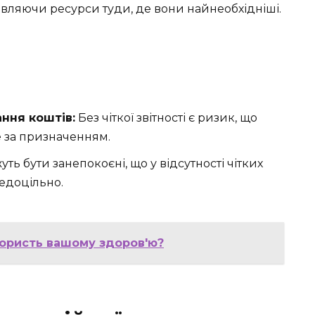
авляючи ресурси туди, де вони найнеобхідніші.
ння коштів:
Без чіткої звітності є ризик, що
е за призначенням.
ь бути занепокоєні, що у відсутності чітких
недоцільно.
ористь вашому здоров'ю?