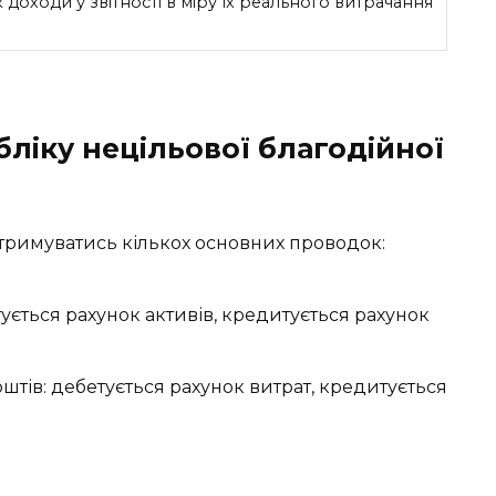
доходи у звітності в міру їх реального витрачання
бліку нецільової благодійної
тримуватись кількох основних проводок:
ується рахунок активів, кредитується рахунок
штів: дебетується рахунок витрат, кредитується