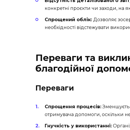
Відсутність деталізованого звіт
конкретні проєкти чи заходи, на я
Спрощений облік:
Дозволяє зосер
необхідності відстежувати викорис
Переваги та викли
благодійної допом
Переваги
Спрощення процесів:
Зменшуєтьс
отримувача допомоги, оскільки не 
Гнучкість у використанні:
Органі