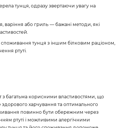
ерела тунця, одразу звертаючи увагу на
я, варіння або гриль — бажані методи, які
астивостей.
 споживання тунця з іншим білковим раціоном,
ення ртуті.
т з багатьма корисними властивостями, що
не здорового харчування та оптимального
 вживання повинно бути обережним через
енням ртуті і можливими алергічними
ору тунця та його споживання допоможе