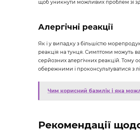
щоб уникнути можливих проблем зі з
Алергічні реакції
Як і у випадку з більшістю морепроду
реакція на тунця. Симптоми можуть в
серйозних алергічних реакцій. Тому о
обережними і проконсультуватися з 
Чим корисний базилік і яка мож
Рекомендації щод