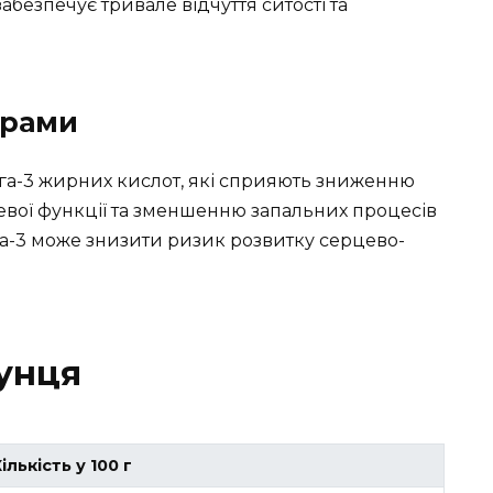
забезпечує тривале відчуття ситості та
ирами
га-3 жирних кислот, які сприяють зниженню
вої функції та зменшенню запальних процесів
га-3 може знизити ризик розвитку серцево-
Тунця
ількість у 100 г