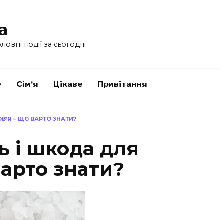
a
ловні події за сьогодні
е
Сім’я
Цікаве
Привітання
В’Я – ЩО ВАРТО ЗНАТИ?
ь і шкода для
варто знати?