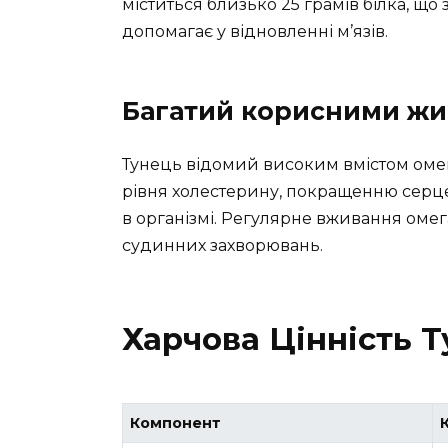
міститься близько 25 грамів білка, що 
допомагає у відновленні м’язів.
Багатий корисними ж
Тунець відомий високим вмістом оме
рівня холестерину, покращенню серце
в організмі. Регулярне вживання оме
судинних захворювань.
Харчова Цінність 
Компонент
К