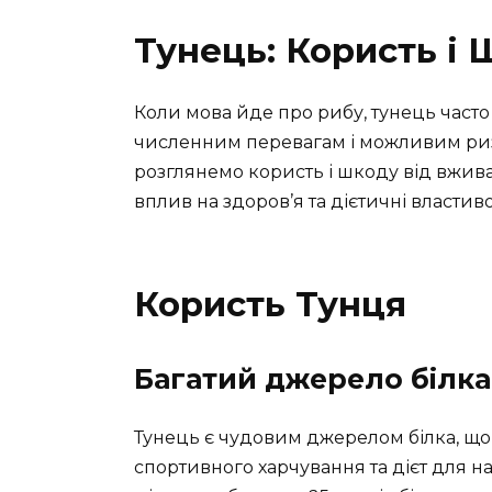
Тунець: Користь і
Коли мова йде про рибу, тунець часто
численним перевагам і можливим риз
розглянемо користь і шкоду від вжива
вплив на здоров’я та дієтичні властиво
Користь Тунця
Багатий джерело білка
Тунець є чудовим джерелом білка, щ
спортивного харчування та дієт для на