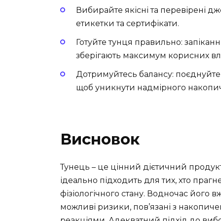
Вибирайте якісні та перевірені дж
етикетки та сертифікати.
Готуйте тунця правильно: запіканн
зберігають максимум корисних вл
Дотримуйтесь балансу: поєднуйте
щоб уникнути надмірного накопич
Висновок
Тунець – це цінний дієтичний продук
ідеально підходить для тих, хто праг
фізіологічного стану. Водночас його
можливі ризики, пов’язані з накопич
реакціями. Адекватний підхід до виб