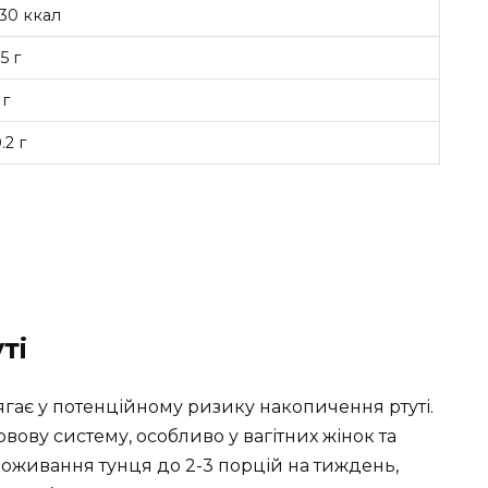
130 ккал
5 г
 г
.2 г
ті
ягає у потенційному ризику накопичення ртуті.
вову систему, особливо у вагітних жінок та
оживання тунця до 2-3 порцій на тиждень,