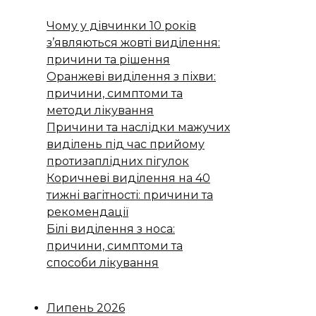
Чому у дівчинки 10 років
з’являються жовті виділення:
причини та рішення
Оранжеві виділення з піхви:
причини, симптоми та
методи лікування
Причини та наслідки мажучих
виділень під час прийому
протизаплідних пігулок
Коричневі виділення на 40
тижні вагітності: причини та
рекомендації
Білі виділення з носа:
причини, симптоми та
способи лікування
Липень 2026