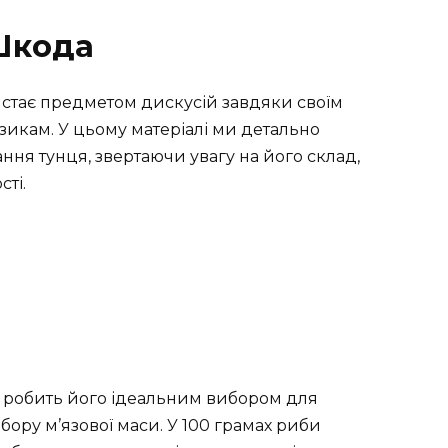
 Шкода
 стає предметом дискусій завдяки своїм
икам. У цьому матеріалі ми детально
ння тунця, звертаючи увагу на його склад,
сті.
о робить його ідеальним вибором для
бору м’язової маси. У 100 грамах риби