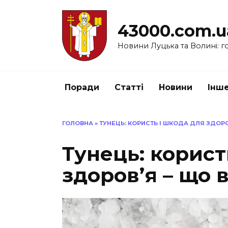
Перейти
до
43000.com.u
вмісту
Новини Луцька та Волині: го
Поради
Статті
Новини
Інш
ГОЛОВНА
»
ТУНЕЦЬ: КОРИСТЬ І ШКОДА ДЛЯ ЗДОРО
Тунець: корист
здоров’я – що 