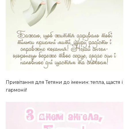
Привітання для Тетяни до імeнин: тепла, щастя і
гармонії!