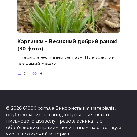
Картинки – Весняний добрий ранок!
(30 фото)
Вітаємо з весняним ранком! Прекрасний
весняний ранок
0
8
© 2026 61000.com.ua Використання матеріалів,
опублікованих на сайті, допускається тільки з
письмового дозволу правовласника та з
обов'язковим прямим посиланням на сторінку, з
якої запозичений матеріал.