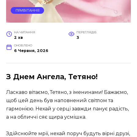
ПРИВІТАННЯ
НА ЧИТАННЯ
ПЕРЕГЛЯДІВ
2 хв
3
ОНОВЛЕНО
6 Червня, 2026
З Днем Ангела, Тетяно!
Ласкаво вітаємо, Тетяно, з іменинами! Бажаємо,
щоб цей день був наповнений світлом та
гармонією. Нехай у серці завжди панує радість,
а на обличчі сяє щира усмішка.
Здійснюйте мрії, нехай поруч будуть вірні друзі,