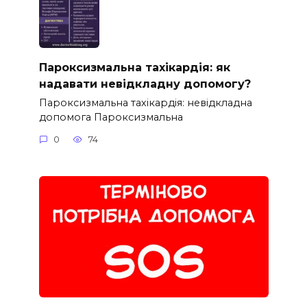
Пароксизмальна тахікардія: як
надавати невідкладну допомогу?
Пароксизмальна тахікардія: невідкладна
допомога Пароксизмальна
0
74