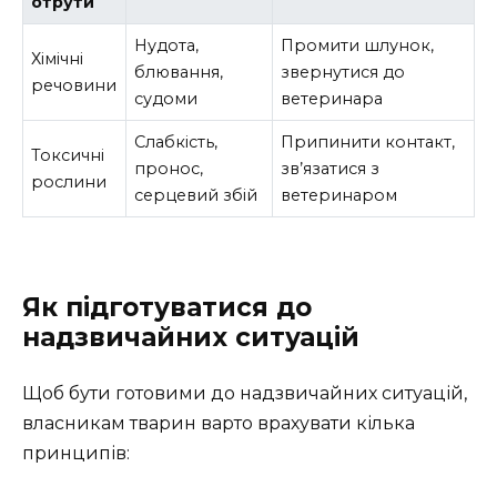
отрути
Нудота,
Промити шлунок,
Хімічні
блювання,
звернутися до
речовини
судоми
ветеринара
Слабкість,
Припинити контакт,
Токсичні
пронос,
зв’язатися з
рослини
серцевий збій
ветеринаром
Як підготуватися до
надзвичайних ситуацій
Щоб бути готовими до надзвичайних ситуацій,
власникам тварин варто врахувати кілька
принципів: