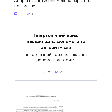
Андрій на англійській мові: всі варіації та
правильне
0
6
Гіпертонічний криз:
невідкладна допомога та
алгоритм дій
Гіпертонічний криз: невідкладна
допомога, алгоритм
0
43