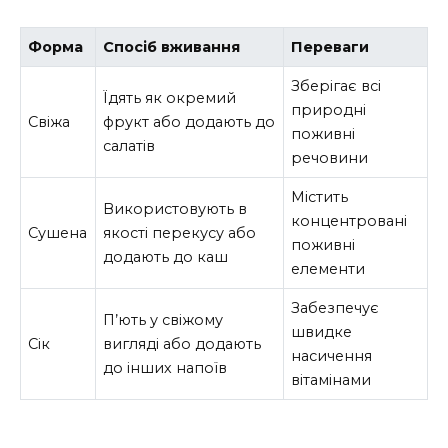
Форма
Спосіб вживання
Переваги
Зберігає всі
Їдять як окремий
природні
Свіжа
фрукт або додають до
поживні
салатів
речовини
Містить
Використовують в
концентровані
Сушена
якості перекусу або
поживні
додають до каш
елементи
Забезпечує
П’ють у свіжому
швидке
Сік
вигляді або додають
насичення
до інших напоїв
вітамінами