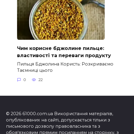
Чим корисне бджолине пильце:
властивості та переваги продукту
Пильця Бджолина Користь: Розкриваємо
Таємниці цього
0
22
© 2026 61000.com.ua Використання матеріалів,
опублікованих на сайті, допускається тільки з
письмового дозволу правовласника та з
обов'язковим прямим посиланням на сторінку, з