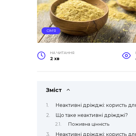
СІМ’Я
НА ЧИТАННЯ
2 хв
Зміст
Неактивні дріжджі: користь дл
Що таке неактивні дріжджі?
Поживна цінність
Неактивні дріжджі: користь дл