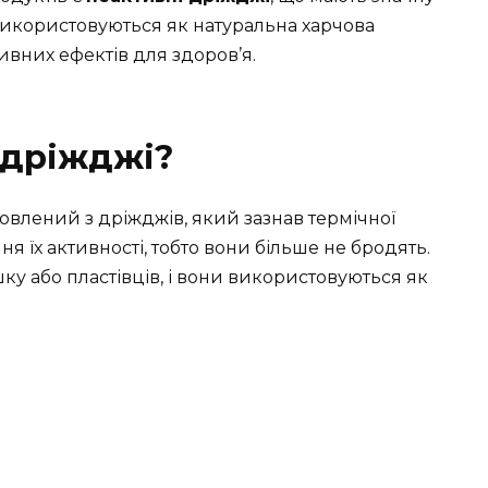
використовуються як натуральна харчова
вних ефектів для здоров’я.
 дріжджі?
товлений з дріжджів, який зазнав термічної
 їх активності, тобто вони більше не бродять.
ку або пластівців, і вони використовуються як