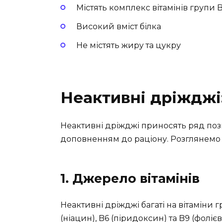
Містять комплекс вітамінів групи 
Високий вміст білка
Не містять жиру та цукру
Неактивні дріжджі
Неактивні дріжджі приносять ряд поз
доповненням до раціону. Розглянемо 
1. Джерело вітамінів
Неактивні дріжджі багаті на вітаміни гр
(ніацин), B6 (піридоксин) та B9 (фоліє