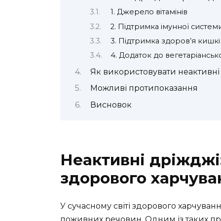
1. Джерело вітамінів
2. Підтримка імунної систем
3. Підтримка здоров’я кишк
4. Додаток до вегетаріансько
Як використовувати неактивні
Можливі протипоказання
Висновок
Неактивні дріжджі
здорового харчува
У сучасному світі здорового харчуван
поживних речовин. Одним із таких пр