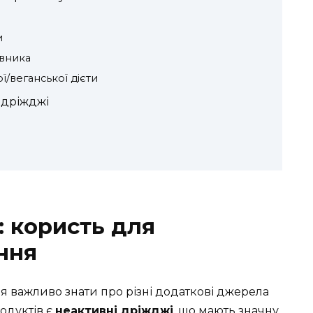
и
івника
ї/веганської дієти
 дріжджі
: користь для
ння
ня важливо знати про різні додаткові джерела
одуктів є
неактивні дріжджі
, що мають значну