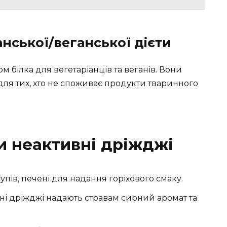
анської/веганської дієти
 білка для вегетаріанців та веганів. Вони
 для тих, хто не споживає продукти тваринного
и неактивні дріжджі
упів, печені для надання горіхового смаку.
ні дріжджі надають стравам сирний аромат та