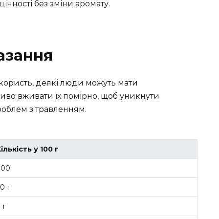
цінності без зміни аромату.
азання
 користь, деякі люди можуть мати
иво вживати їх помірно, щоб уникнути
роблем з травленням.
ількість у 100 г
300
0 г
 г