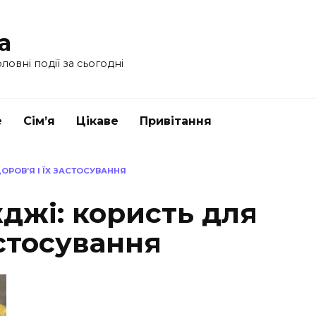
a
ловні події за сьогодні
е
Сім’я
Цікаве
Привітання
ОРОВ’Я І ЇХ ЗАСТОСУВАННЯ
джі: користь для
астосування