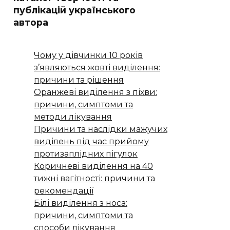
публікацій українського
автора
Чому у дівчинки 10 років
з’являються жовті виділення:
причини та рішення
Оранжеві виділення з піхви:
причини, симптоми та
методи лікування
Причини та наслідки мажучих
виділень під час прийому
протизаплідних пігулок
Коричневі виділення на 40
тижні вагітності: причини та
рекомендації
Білі виділення з носа:
причини, симптоми та
способи лікування