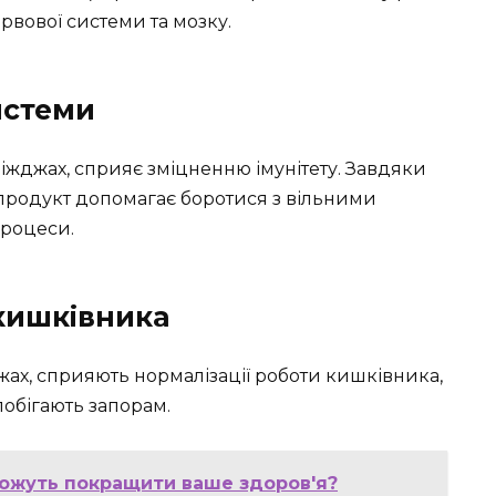
ервової системи та мозку.
истеми
іжджах, сприяє зміцненню імунітету. Завдяки
продукт допомагає боротися з вільними
процеси.
 кишківника
джах, сприяють нормалізації роботи кишківника,
обігають запорам.
можуть покращити ваше здоров'я?