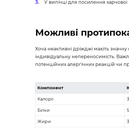
У випічці для посилення харчової 
Можливі протипок
Хоча неактивні дріжджі мають значну
індивідуальну непереносимість. Важл
потенційних алергічних реакцій чи п
Компонент
К
Калорії
Білки
5
Жири
3