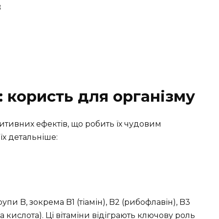
B
: користь для організму
итивних ефектів, що робить їх чудовим
їх детальніше:
упи B, зокрема B1 (тіамін), B2 (рибофлавін), B3
ва кислота). Ці вітаміни відіграють ключову роль