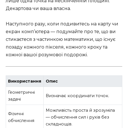
лише одна точка на нескінченній площині.
Декартова чи ваша власна.
Наступного разу, коли подивитесь на карту чи
екран комп’ютера — подумайте про те, що ви
стикаєтеся з частинкою математики, що існує
позаду кожного пікселя, кожного кроку та
кожної вашої розумової подорожі.
Використання
Опис
Геометричні
Визначає координати точок.
задачі
Можливість проста й зрозуміла
Фізичні
— обчислення сил і рухів без
обчислення
складнощів.