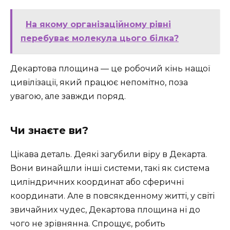
На якому організаційному рівні
перебуває молекула цього білка?
Декартова площина — це робочий кінь нащої
цивілізації, який працює непомітно, поза
увагою, але завжди поряд.
Чи знаєте ви?
Цікава деталь. Деякі загубили віру в Декарта.
Вони винайшли інші системи, такі як система
циліндричних координат або сферичні
координати. Але в повсякденному житті, у світі
звичайних чудес, Декартова площина ні до
чого не зрівнянна. Спрощує, робить