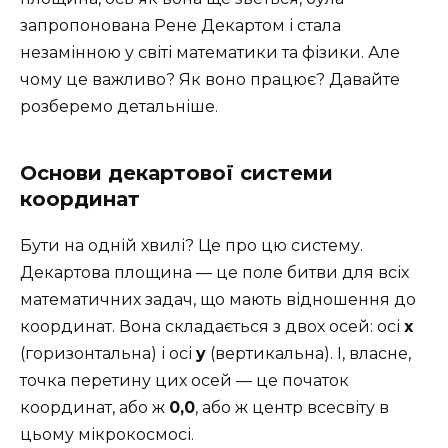
запропонована Рене Декартом і стала
незамінною у світі математики та фізики. Але
чому це важливо? Як воно працює? Давайте
розберемо детальніше.
Основи декартової системи
координат
Бути на одній хвилі? Це про цю систему.
Декартова площина — це поле битви для всіх
математичних задач, що мають відношення до
координат. Вона складається з двох осей: осі
x
(горизонтальна) і осі
y
(вертикальна). І, власне,
точка перетину цих осей — це початок
координат, або ж
0,0
, або ж центр всесвіту в
цьому мікрокосмосі.