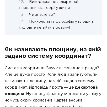
Використання декартової
площини: від теорії у життя
Чи знаєте ви?
Психологія та філософія у площині
(головне не зійти з розуму)
Як називають площину, на якій
задано систему координат?
Система координат. Звучить складно, правда?
Але це дуже просто. Коли люди запитують, як
називають площину, на якій задано систему
координат, відповідь проста — це
декартова
площина
. Ну і знову, французи досягли успіху у
чомусь окрім кроасанів. Картезіанська
площина, ось як вона ще зветься, була