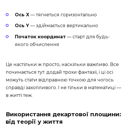
Ось X
— тягнеться горизонтально
Ось Y
— здіймається вертикально
Початок координат
— старт для будь-
якого обчислення
Це настільки ж просто, наскільки важливо. Все
починається тут: додай трохи фантазії, і ці осі
можуть стати відправною точкою для чогось
справді захопливого. І не тільки в математиці —
в житті теж.
Використання декартової площини:
від теорії у життя